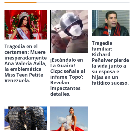
Tragedia
Tragedia en el
familiar:
certamen: Muere
Richard
inesperadamente
¡Escándalo en
Peñalver pierde
Ana Valeria Ávila,
La Guaira!
la vida junto a
la emblemática
Cicpc señala al
su esposa e
Miss Teen Petite
infame ‘Topo’:
hijas en un
Venezuela.
Revelan
fatídico suceso.
impactantes
detalles.