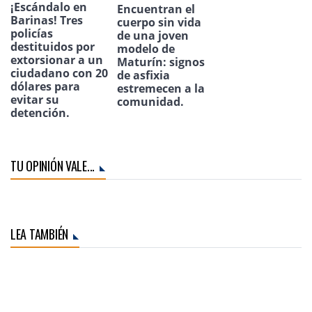
¡Escándalo en
Encuentran el
Barinas! Tres
cuerpo sin vida
policías
de una joven
destituidos por
modelo de
extorsionar a un
Maturín: signos
ciudadano con 20
de asfixia
dólares para
estremecen a la
evitar su
comunidad.
detención.
TU OPINIÓN VALE...
LEA TAMBIÉN