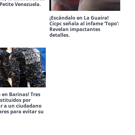
Petite Venezuela.
¡Escándalo en La Guaira!
Cicpc señala al infame ‘Topo’:
Revelan impactantes
detalles.
 en Barinas! Tres
estituidos por
ar a un ciudadano
ares para evitar su
.