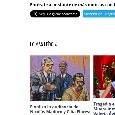
Entérate al instante de más noticias con 
Suscribir vía Telegr
LO MÁS LEÍDO
Tragedia e
Finaliza la audiencia de
Muere ine
Nicolás Maduro y Cilia Flores:
Valeria Áv