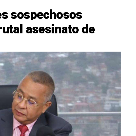
res sospechosos
rutal asesinato de