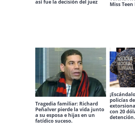
así fue la decisión del juez
Miss Teen 
¡Escándalo
policías d
Tragedia familiar: Richard
extorsion
Peñalver pierde la vida junto
con 20 dól
a su esposa e hijas en un
detención
fatídico suceso.