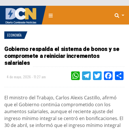
ECONOMÍA
Gobierno respalda el sistema de bonos y se
compromete a reiniciar incrementos
salariales
WHATSAPP
TELEGRAM
TWITTER
FACEBOO
CO
4 de mayo, 2026 - 11:27 am
El ministro del Trabajo, Carlos Alexis Castillo, afirmó
que el Gobierno continúa comprometido con los
aumentos salariales, aunque el reciente ajuste del
ingreso mínimo integral se centró en bonificaciones. El
30 de abril, se informó que el ingreso mínimo integral