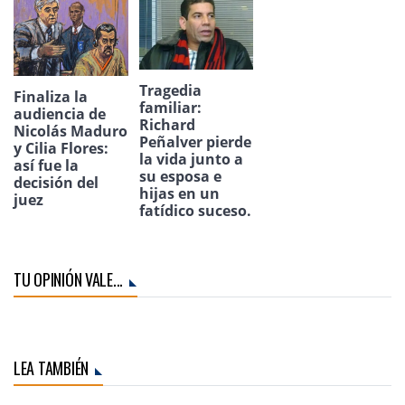
Tragedia
Finaliza la
familiar:
audiencia de
Richard
Nicolás Maduro
Peñalver pierde
y Cilia Flores:
la vida junto a
así fue la
su esposa e
decisión del
hijas en un
juez
fatídico suceso.
TU OPINIÓN VALE...
LEA TAMBIÉN