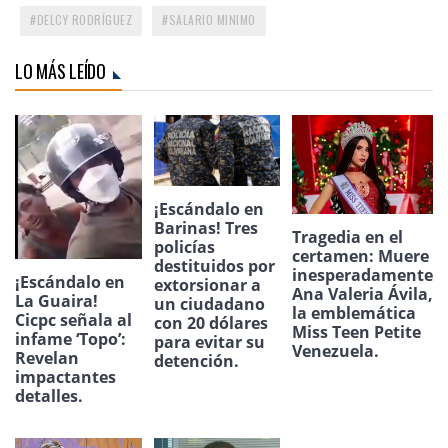
DELCY RODRÍGUEZ
SALARIO MINIMO
LO MÁS LEÍDO
¡Escándalo en
Barinas! Tres
Tragedia en el
policías
certamen: Muere
destituidos por
inesperadamente
¡Escándalo en
extorsionar a
Ana Valeria Ávila,
La Guaira!
un ciudadano
la emblemática
Cicpc señala al
con 20 dólares
Miss Teen Petite
infame ‘Topo’:
para evitar su
Venezuela.
Revelan
detención.
impactantes
detalles.