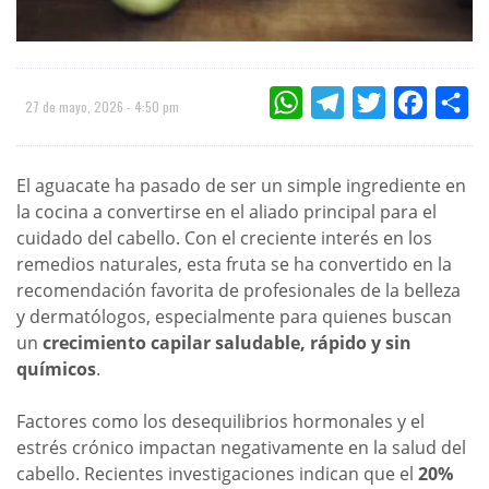
WHATSAPP
TELEGRAM
TWITTER
FACEBOO
CO
27 de mayo, 2026 - 4:50 pm
El aguacate ha pasado de ser un simple ingrediente en
la cocina a convertirse en el aliado principal para el
cuidado del cabello. Con el creciente interés en los
remedios naturales, esta fruta se ha convertido en la
recomendación favorita de profesionales de la belleza
y dermatólogos, especialmente para quienes buscan
un
crecimiento capilar saludable, rápido y sin
químicos
.
Factores como los desequilibrios hormonales y el
estrés crónico impactan negativamente en la salud del
cabello. Recientes investigaciones indican que el
20%