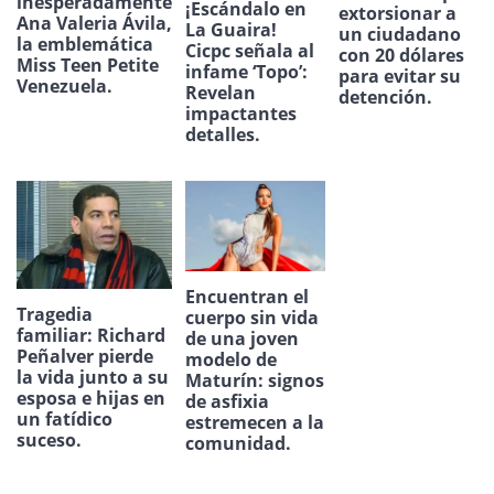
inesperadamente
¡Escándalo en
extorsionar a
Ana Valeria Ávila,
La Guaira!
un ciudadano
la emblemática
Cicpc señala al
con 20 dólares
Miss Teen Petite
infame ‘Topo’:
para evitar su
Venezuela.
Revelan
detención.
impactantes
detalles.
Encuentran el
Tragedia
cuerpo sin vida
familiar: Richard
de una joven
Peñalver pierde
modelo de
la vida junto a su
Maturín: signos
esposa e hijas en
de asfixia
un fatídico
estremecen a la
suceso.
comunidad.