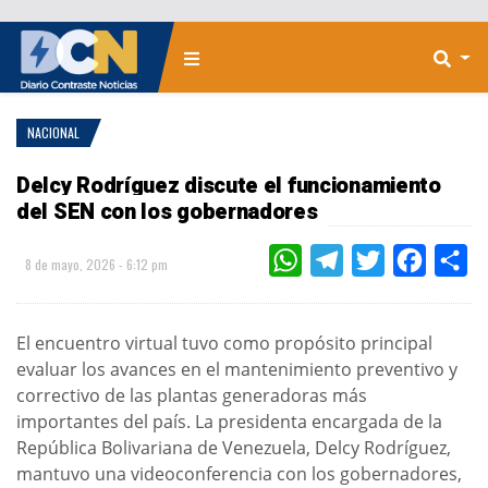
NACIONAL
Delcy Rodríguez discute el funcionamiento
del SEN con los gobernadores
WHATSAPP
TELEGRAM
TWITTER
FACEBOO
CO
8 de mayo, 2026 - 6:12 pm
El encuentro virtual tuvo como propósito principal
evaluar los avances en el mantenimiento preventivo y
correctivo de las plantas generadoras más
importantes del país. La presidenta encargada de la
República Bolivariana de Venezuela, Delcy Rodríguez,
mantuvo una videoconferencia con los gobernadores,