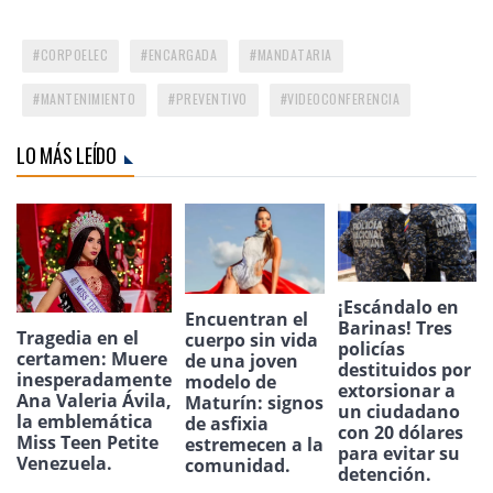
CORPOELEC
ENCARGADA
MANDATARIA
MANTENIMIENTO
PREVENTIVO
VIDEOCONFERENCIA
LO MÁS LEÍDO
¡Escándalo en
Encuentran el
Barinas! Tres
Tragedia en el
cuerpo sin vida
policías
certamen: Muere
de una joven
destituidos por
inesperadamente
modelo de
extorsionar a
Ana Valeria Ávila,
Maturín: signos
un ciudadano
la emblemática
de asfixia
con 20 dólares
Miss Teen Petite
estremecen a la
para evitar su
Venezuela.
comunidad.
detención.