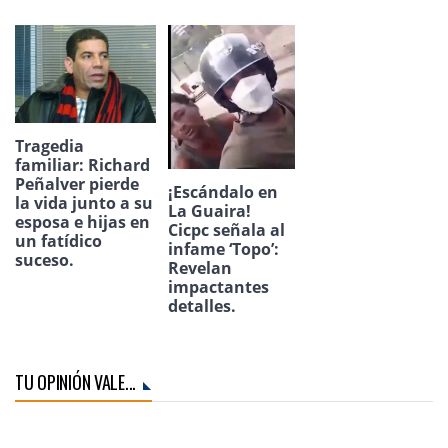
Tragedia
familiar: Richard
Peñalver pierde
¡Escándalo en
la vida junto a su
La Guaira!
esposa e hijas en
Cicpc señala al
un fatídico
infame ‘Topo’:
suceso.
Revelan
impactantes
detalles.
TU OPINIÓN VALE...