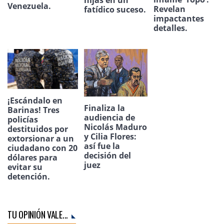
Venezuela.
Revelan
fatídico suceso.
impactantes
detalles.
¡Escándalo en
Finaliza la
Barinas! Tres
audiencia de
policías
Nicolás Maduro
destituidos por
y Cilia Flores:
extorsionar a un
así fue la
ciudadano con 20
decisión del
dólares para
juez
evitar su
detención.
TU OPINIÓN VALE...