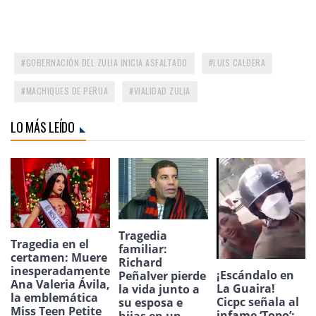
GOBERNACIÓN DEL ZULIA INICIA ASFALTADO
LUIS CALDERA
MACHIQUES DE PERIJA
VIALIDAD ZULIA
LO MÁS LEÍDO
Tragedia
Tragedia en el
familiar:
certamen: Muere
Richard
inesperadamente
¡Escándalo en
Peñalver pierde
Ana Valeria Ávila,
La Guaira!
la vida junto a
la emblemática
Cicpc señala al
su esposa e
Miss Teen Petite
infame ‘Topo’:
hijas en un