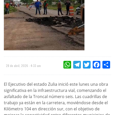
WHATSAPP
TELEGRAM
TWITTER
FACEBOO
CO
28 de abril, 2026 - 4:33 am
El Ejecutivo del estado Zulia inició este lunes una obra
significativa en la infraestructura vial, comenzando el
asfaltado de la Troncal número seis. Las cuadrillas de
trabajo ya están en la carretera, moviéndose desde el
Kilómetro 104 en dirección sur, con el objetivo de