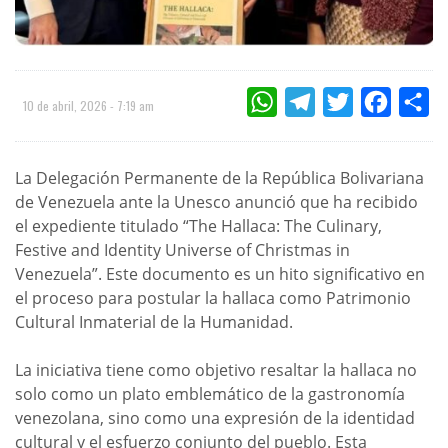
WHATSAPP
TELEGRAM
TWITTER
FACEBOO
CO
10 de abril, 2026 - 7:19 am
La Delegación Permanente de la República Bolivariana
de Venezuela ante la Unesco anunció que ha recibido
el expediente titulado “The Hallaca: The Culinary,
Festive and Identity Universe of Christmas in
Venezuela”. Este documento es un hito significativo en
el proceso para postular la hallaca como Patrimonio
Cultural Inmaterial de la Humanidad.
La iniciativa tiene como objetivo resaltar la hallaca no
solo como un plato emblemático de la gastronomía
venezolana, sino como una expresión de la identidad
cultural y el esfuerzo conjunto del pueblo. Esta