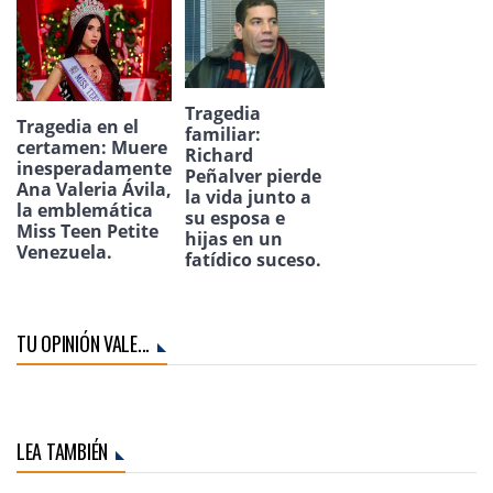
Tragedia
Tragedia en el
familiar:
certamen: Muere
Richard
inesperadamente
Peñalver pierde
Ana Valeria Ávila,
la vida junto a
la emblemática
su esposa e
Miss Teen Petite
hijas en un
Venezuela.
fatídico suceso.
TU OPINIÓN VALE...
LEA TAMBIÉN