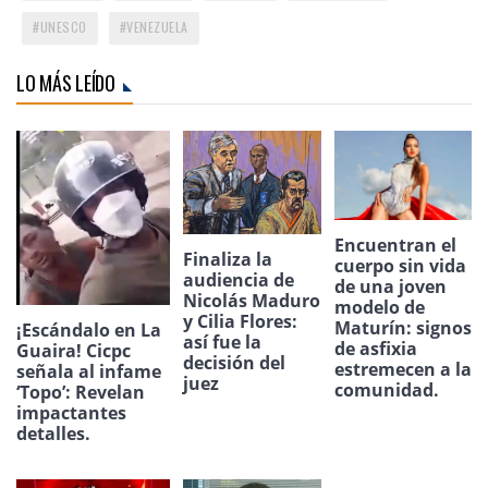
UNESCO
VENEZUELA
LO MÁS LEÍDO
Encuentran el
Finaliza la
cuerpo sin vida
audiencia de
de una joven
Nicolás Maduro
modelo de
y Cilia Flores:
Maturín: signos
¡Escándalo en La
así fue la
de asfixia
Guaira! Cicpc
decisión del
estremecen a la
señala al infame
juez
comunidad.
‘Topo’: Revelan
impactantes
detalles.