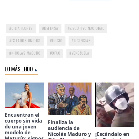
CILIA FLORES
DEFENSA
EJECUTIVO NACIONAL
ESTADOS UNIDOS
JUICIO
LICENCIAS
NICOLÁS MADURO
OFAC
VENEZUELA
LO MÁS LEÍDO
Encuentran el
cuerpo sin vida
Finaliza la
de una joven
audiencia de
modelo de
Nicolás Maduro y
¡Escándalo en
Maturín: signos