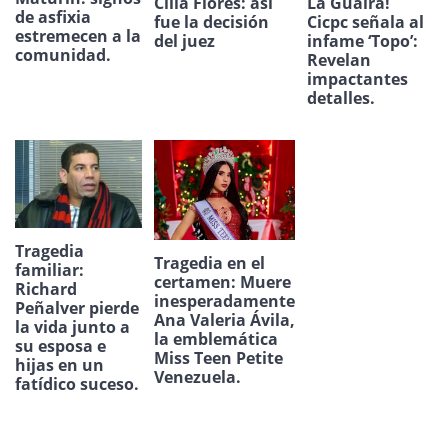
Cilia Flores: así
La Guaira!
de asfixia
fue la decisión
Cicpc señala al
estremecen a la
del juez
infame ‘Topo’:
comunidad.
Revelan
impactantes
detalles.
Tragedia
Tragedia en el
familiar:
certamen: Muere
Richard
inesperadamente
Peñalver pierde
Ana Valeria Ávila,
la vida junto a
la emblemática
su esposa e
Miss Teen Petite
hijas en un
Venezuela.
fatídico suceso.