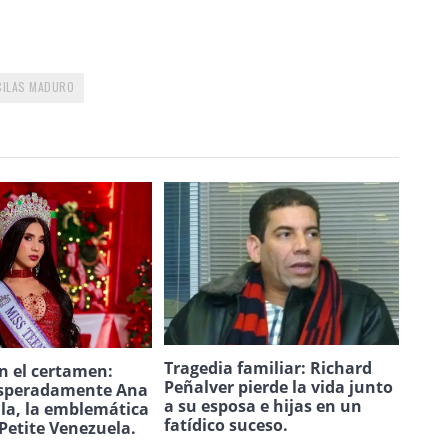
CILAS MADURO
Tragedia familiar: Richard
n el certamen:
Peñalver pierde la vida junto
speradamente Ana
a su esposa e hijas en un
ila, la emblemática
fatídico suceso.
Petite Venezuela.