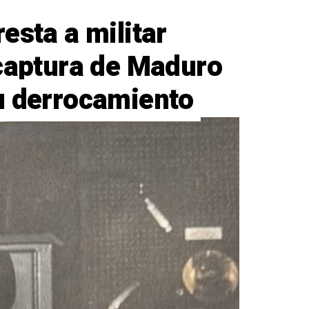
esta a militar
 captura de Maduro
u derrocamiento