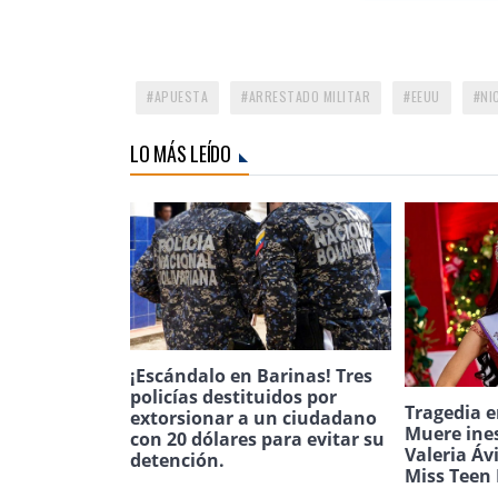
APUESTA
ARRESTADO MILITAR
EEUU
NI
LO MÁS LEÍDO
¡Escándalo en Barinas! Tres
policías destituidos por
Tragedia e
extorsionar a un ciudadano
Muere ine
con 20 dólares para evitar su
Valeria Áv
detención.
Miss Teen 