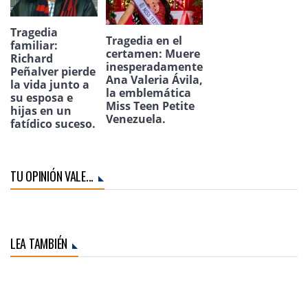
Tragedia
Tragedia en el
familiar:
certamen: Muere
Richard
inesperadamente
Peñalver pierde
Ana Valeria Ávila,
la vida junto a
la emblemática
su esposa e
Miss Teen Petite
hijas en un
Venezuela.
fatídico suceso.
TU OPINIÓN VALE...
LEA TAMBIÉN