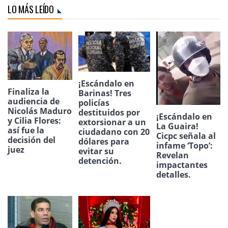
LO MÁS LEÍDO
¡Escándalo en
Finaliza la
Barinas! Tres
audiencia de
policías
Nicolás Maduro
destituidos por
¡Escándalo en
y Cilia Flores:
extorsionar a un
La Guaira!
así fue la
ciudadano con 20
Cicpc señala al
decisión del
dólares para
infame ‘Topo’:
juez
evitar su
Revelan
detención.
impactantes
detalles.