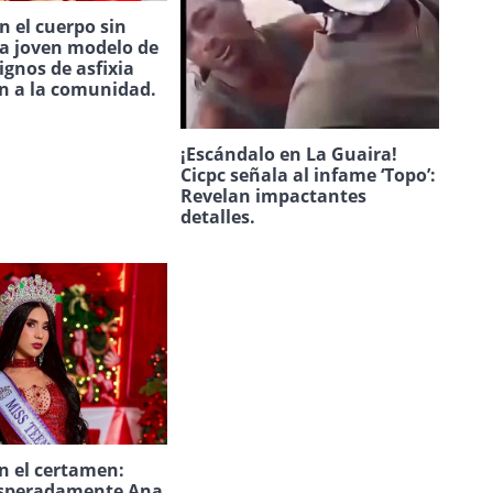
 el cuerpo sin
na joven modelo de
ignos de asfixia
n a la comunidad.
¡Escándalo en La Guaira!
Cicpc señala al infame ‘Topo’:
Revelan impactantes
detalles.
n el certamen:
speradamente Ana