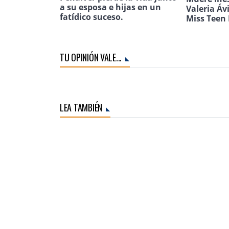
a su esposa e hijas en un
Valeria Áv
fatídico suceso.
Miss Teen 
TU OPINIÓN VALE...
LEA TAMBIÉN