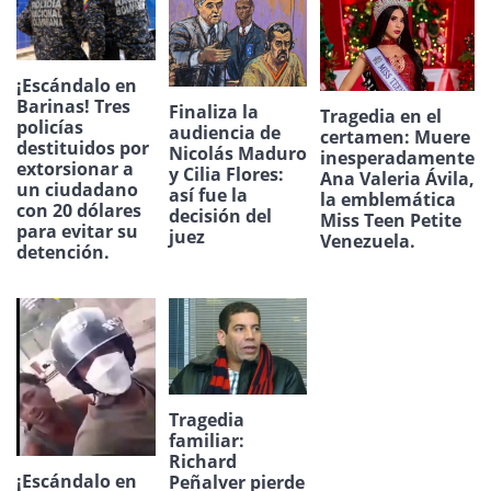
¡Escándalo en
Barinas! Tres
Finaliza la
Tragedia en el
policías
audiencia de
certamen: Muere
destituidos por
Nicolás Maduro
inesperadamente
extorsionar a
y Cilia Flores:
Ana Valeria Ávila,
un ciudadano
así fue la
la emblemática
con 20 dólares
decisión del
Miss Teen Petite
para evitar su
juez
Venezuela.
detención.
Tragedia
familiar:
Richard
¡Escándalo en
Peñalver pierde