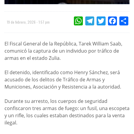
WHATSAPP
TELEGRAM
TWITTER
FACEBOO
CO
19 de febrero, 2026 - 1:57 pm
El Fiscal General de la República, Tarek William Saab,
comunicó la captura de un individuo por tráfico de
armas en el estado Zulia.
El detenido, identificado como Henry Sánchez, será
acusado de los delitos de Tráfico de Armas y
Municiones, Asociación y Resistencia a la autoridad.
Durante su arresto, los cuerpos de seguridad
confiscaron tres armas de fuego: un fusil, una escopeta
y un rifle, los cuales estaban destinados para la venta
ilegal.