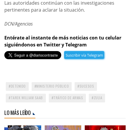
Las autoridades continúan con las investigaciones
pertinentes para aclarar la situación.
DCN/Agencias
Entérate al instante de más noticias con tu celular
siguiéndonos en Twitter y Telegram
Suscribir vía Telegram
DETENIDO
MINISTERIO PÚBLICO
SUCESOS
TAREK WILLIAM SAAB
TRÁFICO DE ARMAS
ZULIA
LO MÁS LEÍDO