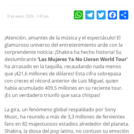
WHATSAPP
TELEGRAM
TWITTER
FACEBOO
CO
31 de enero, 2026 - 7:42 pm
¡Atención, amantes de la música y el espectáculo! El
glamuroso universo del entretenimiento arde con la
sorprendente noticia: ¡Shakira ha hecho historia! Su
deslumbrante
‘Las Mujeres Ya No Lloran World Tour’
ha arrasado en la taquilla, recaudando nada menos
que ¡421,6 millones de dólares! Esta cifra sobrepasa
con creces el récord anterior de Luis Miguel, quien
había acumulado 409,5 millones en su reciente tour.
¡Es un verdadero triunfo que saca chispas!
La gira, un fenómeno global respaldado por Sony
Music, ha reunido a más de 3,3 millones de fervientes
fans en 82 majestuosos estadios alrededor del planeta.
Shakira, la diosa del pop latino, no contuvo su emoción