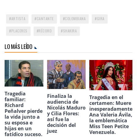
ARTISTA
CANTANTE
COLOMBIANA
GIRA
PLACERES
RÉCORD
SHAKIRA
LO MÁS LEÍDO
Tragedia
Finaliza la
Tragedia en el
familiar:
audiencia de
certamen: Muere
Richard
Nicolás Maduro
inesperadamente
Peñalver pierde
y Cilia Flores:
Ana Valeria Ávila,
la vida junto a
así fue la
la emblemática
su esposa e
decisión del
Miss Teen Petite
hijas en un
juez
Venezuela.
fatídico suceso.