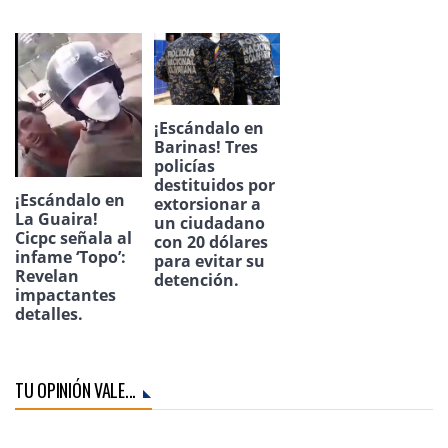
¡Escándalo en
Barinas! Tres
policías
destituidos por
¡Escándalo en
extorsionar a
La Guaira!
un ciudadano
Cicpc señala al
con 20 dólares
infame ‘Topo’:
para evitar su
Revelan
detención.
impactantes
detalles.
TU OPINIÓN VALE...