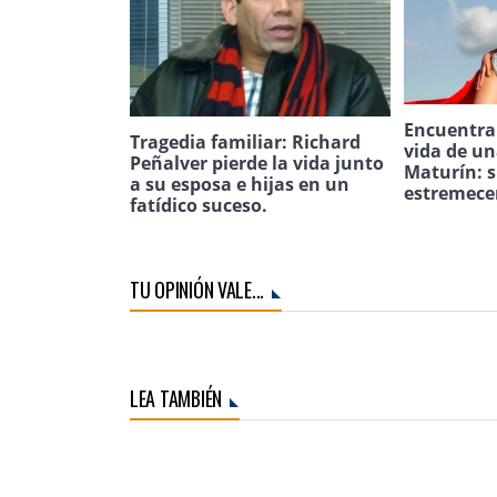
Encuentran
Tragedia familiar: Richard
vida de u
Peñalver pierde la vida junto
Maturín: s
a su esposa e hijas en un
estremece
fatídico suceso.
TU OPINIÓN VALE...
LEA TAMBIÉN