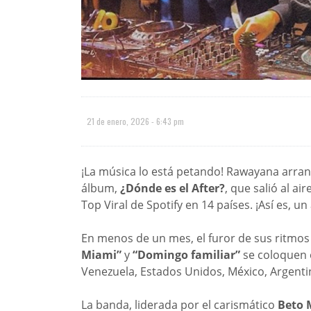
21 de enero, 2026 - 6:43 pm
¡La música lo está petando! Rawayana arra
álbum,
¿Dónde es el After?
, que salió al ai
Top Viral de Spotify en 14 países. ¡Así es, un
En menos de un mes, el furor de sus ritm
Miami”
y
“Domingo familiar”
se coloquen 
Venezuela, Estados Unidos, México, Argenti
La banda, liderada por el carismático
Beto 