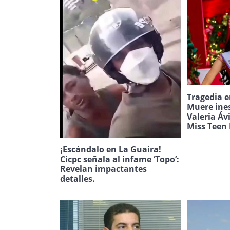
Tragedia e
Muere ine
Valeria Áv
Miss Teen 
¡Escándalo en La Guaira!
Cicpc señala al infame ‘Topo’:
Revelan impactantes
detalles.