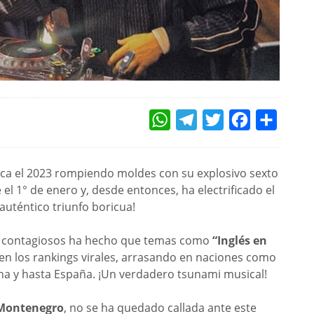
WHATSAPP
TELEGRAM
TWITTER
FACEBOOK
COMPAR
nca el 2023 rompiendo moldes con su explosivo sexto
re el 1° de enero y, desde entonces, ha electrificado el
 auténtico triunfo boricua!
os contagiosos ha hecho que temas como
“Inglés en
en los rankings virales, arrasando en naciones como
na y hasta España. ¡Un verdadero tsunami musical!
Montenegro
, no se ha quedado callada ante este