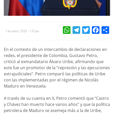
WHATSAPP
TELEGRAM
TWITTER
FACEBOO
CO
1 de enero, 2026 - 7:31 pm
En el contexto de un intercambio de declaraciones en
redes, el presidente de Colombia, Gustavo Petro,
criticó al exmandatario Álvaro Uribe, afirmando que
este fue un promotor de la “represión y las ejecuciones
extrajudiciales”. Petro comparó las políticas de Uribe
con las implementadas por el régimen de Nicolás
Maduro en Venezuela.
A través de su cuenta en X, Petro comentó que “Castro
y Chávez han muerto hace varios años” y que la política
petrolera de Maduro se asemeja más a la de Uribe,