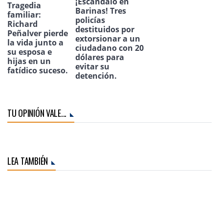
¡Escándalo en
Tragedia
Barinas! Tres
familiar:
policías
Richard
destituidos por
Peñalver pierde
extorsionar a un
la vida junto a
ciudadano con 20
su esposa e
dólares para
hijas en un
evitar su
fatídico suceso.
detención.
TU OPINIÓN VALE...
LEA TAMBIÉN