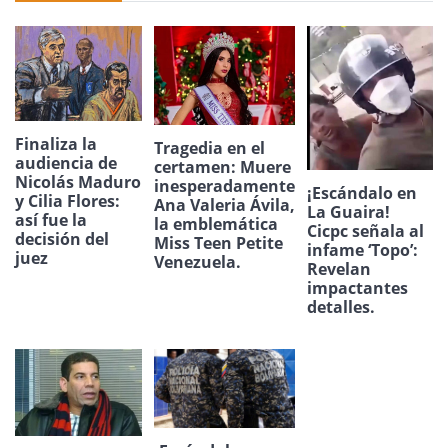
Finaliza la
Tragedia en el
audiencia de
certamen: Muere
Nicolás Maduro
inesperadamente
¡Escándalo en
y Cilia Flores:
Ana Valeria Ávila,
La Guaira!
así fue la
la emblemática
Cicpc señala al
decisión del
Miss Teen Petite
infame ‘Topo’:
juez
Venezuela.
Revelan
impactantes
detalles.