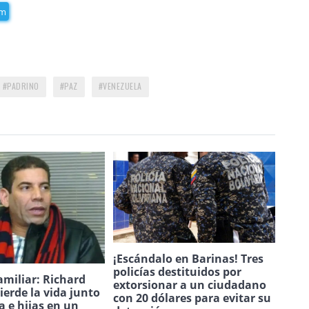
am
PADRINO
PAZ
VENEZUELA
¡Escándalo en Barinas! Tres
policías destituidos por
amiliar: Richard
extorsionar a un ciudadano
ierde la vida junto
con 20 dólares para evitar su
a e hijas en un