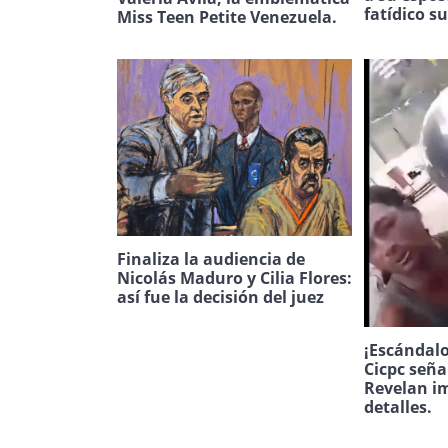
fatídico s
Miss Teen Petite Venezuela.
Finaliza la audiencia de
Nicolás Maduro y Cilia Flores:
así fue la decisión del juez
¡Escándalo
Cicpc seña
Revelan i
detalles.