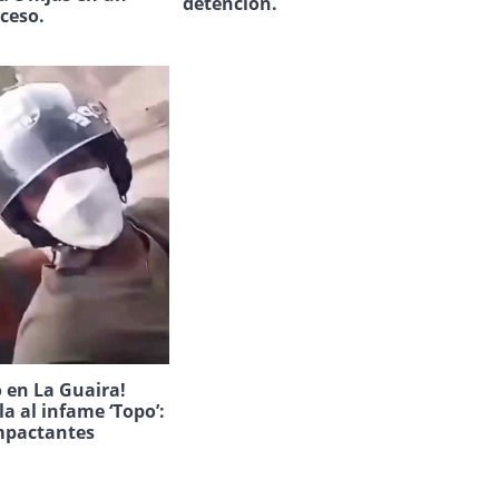
detención.
uceso.
 en La Guaira!
la al infame ‘Topo’:
mpactantes