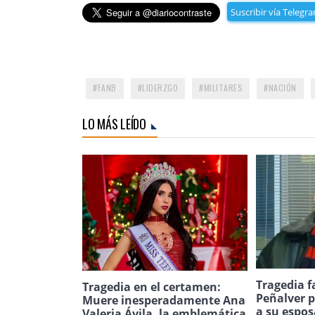
Suscribir vía Telegr
FANB
LIDERZGO
MILITARES
NACIÓN
LO MÁS LEÍDO
Tragedia f
Tragedia en el certamen:
Peñalver p
Muere inesperadamente Ana
a su espos
Valeria Ávila, la emblemática