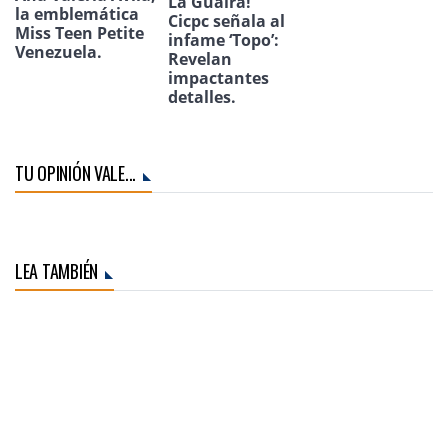
La Guaira!
la emblemática
Cicpc señala al
Miss Teen Petite
infame ‘Topo’:
Venezuela.
Revelan
impactantes
detalles.
TU OPINIÓN VALE...
LEA TAMBIÉN