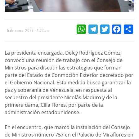
WHATSAPP
TELEGRAM
TWITTER
FACEBOO
CO
5 de enero, 2026 - 4:32 am
La presidenta encargada, Delcy Rodríguez Gómez,
convocó una reunión de trabajo con el Consejo de
Ministros para discutir las estrategias que forman
parte del Estado de Conmoción Exterior decretado por
el Gobierno Nacional. Esta medida busca garantizar la
paz y soberanía de Venezuela, en respuesta al
secuestro del presidente Nicolás Maduro y de la
primera dama, Cilia Flores, por parte de la
administración estadounidense.
En el encuentro, que marcó la instalación del Consejo
de Ministros número 757 en el Palacio de Miraflores en