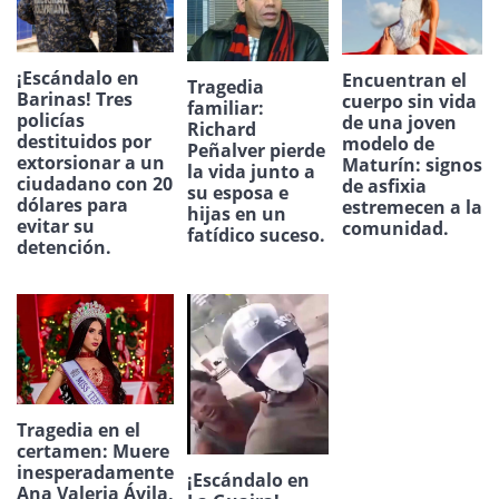
¡Escándalo en
Encuentran el
Tragedia
Barinas! Tres
cuerpo sin vida
familiar:
policías
de una joven
Richard
destituidos por
modelo de
Peñalver pierde
extorsionar a un
Maturín: signos
la vida junto a
ciudadano con 20
de asfixia
su esposa e
dólares para
estremecen a la
hijas en un
evitar su
comunidad.
fatídico suceso.
detención.
Tragedia en el
certamen: Muere
inesperadamente
¡Escándalo en
Ana Valeria Ávila,