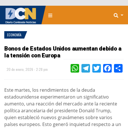
ECONOMÍA
Bonos de Estados Unidos aumentan debido a
la tensión con Europa
WHATSAPP
TELEGRAM
TWITTER
FACEBOO
CO
20 de enero, 2026 - 2:28 pm
Este martes, los rendimientos de la deuda
estadounidense experimentaron un significativo
aumento, una reacción del mercado ante la reciente
política arancelaria del presidente Donald Trump,
quien estableció nuevos gravámenes sobre varios
países europeos. Esto generó inquietud respecto a un