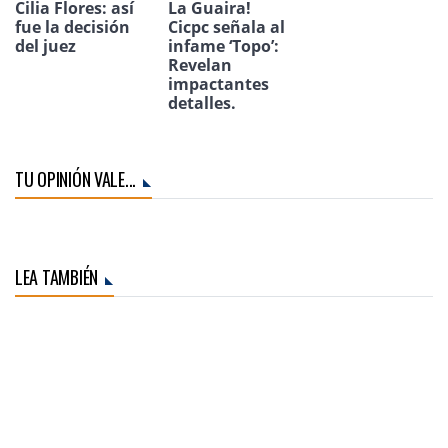
Cilia Flores: así
La Guaira!
fue la decisión
Cicpc señala al
del juez
infame ‘Topo’:
Revelan
impactantes
detalles.
TU OPINIÓN VALE...
LEA TAMBIÉN