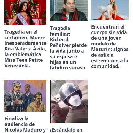
Encuentran el
Tragedia
Tragedia en el
cuerpo sin vida
familiar:
certamen: Muere
de una joven
Richard
inesperadamente
modelo de
Peñalver pierde
Ana Valeria Ávila,
Maturín: signos
la vida junto a
la emblemática
de asfixia
su esposa e
Miss Teen Petite
estremecen a la
hijas en un
Venezuela.
comunidad.
fatídico suceso.
Finaliza la
audiencia de
Nicolás Maduro y
¡Escándalo en