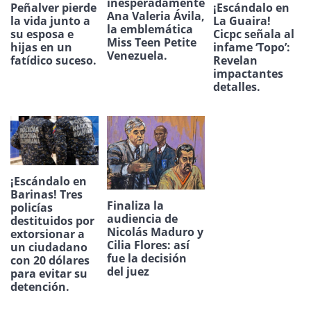
inesperadamente
¡Escándalo en
Peñalver pierde
Ana Valeria Ávila,
La Guaira!
la vida junto a
la emblemática
Cicpc señala al
su esposa e
Miss Teen Petite
infame ‘Topo’:
hijas en un
Venezuela.
Revelan
fatídico suceso.
impactantes
detalles.
¡Escándalo en
Barinas! Tres
Finaliza la
policías
audiencia de
destituidos por
Nicolás Maduro y
extorsionar a
Cilia Flores: así
un ciudadano
fue la decisión
con 20 dólares
del juez
para evitar su
detención.