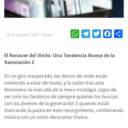
WHATSAPP
TELEGRAM
TWITTER
FACEBOO
CO
30 de diciembre, 2025 - 1:49 pm
El Renacer del Vinilo: Una Tendencia Nueva de la
Generación Z
En un giro inesperado, los discos de vinilo están
volviendo a estar de moda, y la razón tras este
fenómeno va más allá de la mera nostalgia. Lejos de
ser solo los fanáticos de siempre quienes los buscan,
son los jóvenes de la generación Z quienes están
marcando la pauta en este resurgimiento, combinando
música con un estilo decorativo fresco.