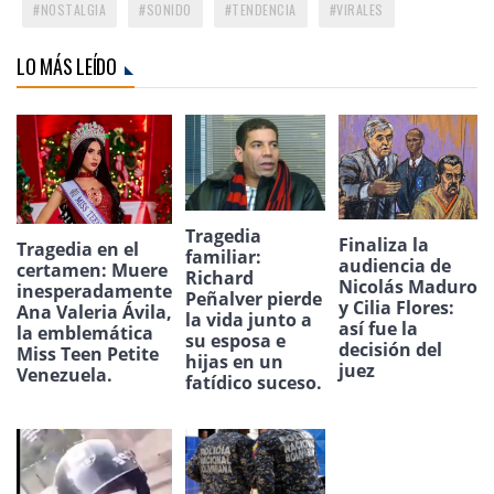
NOSTALGIA
SONIDO
TENDENCIA
VIRALES
LO MÁS LEÍDO
Tragedia
Finaliza la
Tragedia en el
familiar:
audiencia de
certamen: Muere
Richard
Nicolás Maduro
inesperadamente
Peñalver pierde
y Cilia Flores:
Ana Valeria Ávila,
la vida junto a
así fue la
la emblemática
su esposa e
decisión del
Miss Teen Petite
hijas en un
juez
Venezuela.
fatídico suceso.