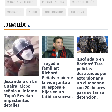
"BASES MILITARES"
"DANIEL NOBOA"
CONSTITUCIÓN
ECUADOR
EEUU
REFERENDUM
REFORMA
LO MÁS LEÍDO
¡Escándalo en
Tragedia
Barinas! Tres
familiar:
policías
Richard
destituidos por
Peñalver pierde
extorsionar a
¡Escándalo en La
la vida junto a
un ciudadano
Guaira! Cicpc
su esposa e
con 20 dólares
señala al infame
hijas en un
para evitar su
‘Topo’: Revelan
fatídico suceso.
detención.
impactantes
detalles.