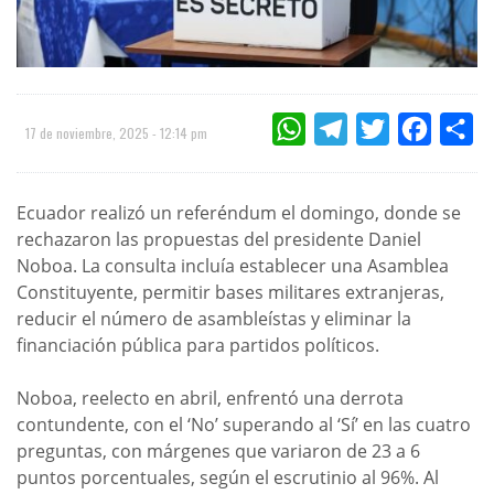
WHATSAPP
TELEGRAM
TWITTER
FACEBOO
CO
17 de noviembre, 2025 - 12:14 pm
Ecuador realizó un referéndum el domingo, donde se
rechazaron las propuestas del presidente Daniel
Noboa. La consulta incluía establecer una Asamblea
Constituyente, permitir bases militares extranjeras,
reducir el número de asambleístas y eliminar la
financiación pública para partidos políticos.
Noboa, reelecto en abril, enfrentó una derrota
contundente, con el ‘No’ superando al ‘Sí’ en las cuatro
preguntas, con márgenes que variaron de 23 a 6
puntos porcentuales, según el escrutinio al 96%. Al