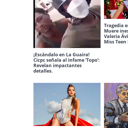
Tragedia e
Muere ine
Valeria Áv
Miss Teen 
¡Escándalo en La Guaira!
Cicpc señala al infame ‘Topo’:
Revelan impactantes
detalles.