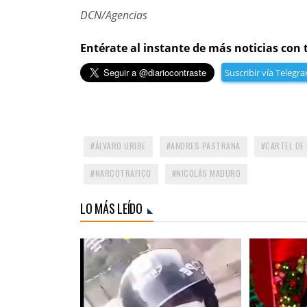
DCN/Agencias
Entérate al instante de más noticias con 
Suscribir vía Telegr
ÁLVARO URIBE
ANDRES PASTRANA
CARTEL DE
NARCOTRAFICO
NICOLÁS MADURO
LO MÁS LEÍDO