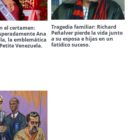
Tragedia familiar: Richard
n el certamen:
Peñalver pierde la vida junto
speradamente Ana
a su esposa e hijas en un
ila, la emblemática
fatídico suceso.
Petite Venezuela.