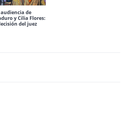
a audiencia de
duro y Cilia Flores:
decisión del juez