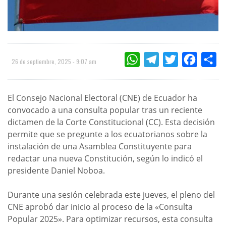
WHATSAPP
TELEGRAM
TWITTER
FACEBOO
CO
26 de septiembre, 2025 - 9:07 am
El Consejo Nacional Electoral (CNE) de Ecuador ha
convocado a una consulta popular tras un reciente
dictamen de la Corte Constitucional (CC). Esta decisión
permite que se pregunte a los ecuatorianos sobre la
instalación de una Asamblea Constituyente para
redactar una nueva Constitución, según lo indicó el
presidente Daniel Noboa.
Durante una sesión celebrada este jueves, el pleno del
CNE aprobó dar inicio al proceso de la «Consulta
Popular 2025». Para optimizar recursos, esta consulta