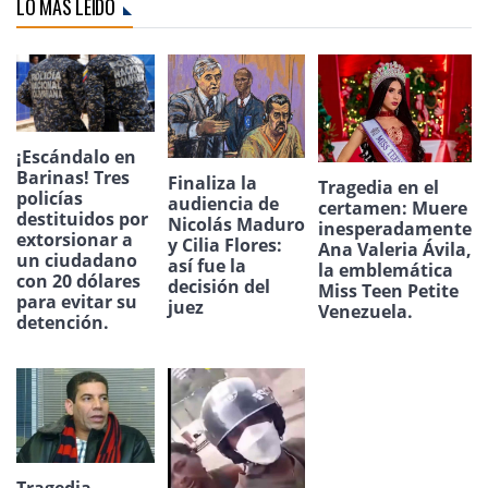
LO MÁS LEÍDO
¡Escándalo en
Barinas! Tres
Finaliza la
Tragedia en el
policías
audiencia de
certamen: Muere
destituidos por
Nicolás Maduro
inesperadamente
extorsionar a
y Cilia Flores:
Ana Valeria Ávila,
un ciudadano
así fue la
la emblemática
con 20 dólares
decisión del
Miss Teen Petite
para evitar su
juez
Venezuela.
detención.