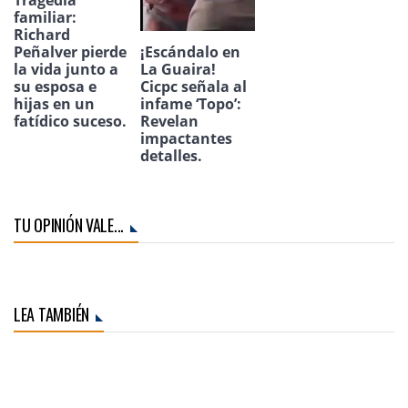
Tragedia
familiar:
Richard
¡Escándalo en
Peñalver pierde
La Guaira!
la vida junto a
Cicpc señala al
su esposa e
infame ‘Topo’:
hijas en un
Revelan
fatídico suceso.
impactantes
detalles.
TU OPINIÓN VALE...
LEA TAMBIÉN