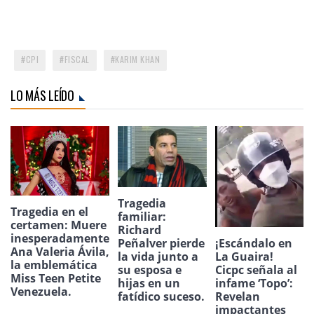
CPI
FISCAL
KARIM KHAN
LO MÁS LEÍDO
Tragedia
Tragedia en el
familiar:
certamen: Muere
Richard
inesperadamente
¡Escándalo en
Peñalver pierde
Ana Valeria Ávila,
La Guaira!
la vida junto a
la emblemática
Cicpc señala al
su esposa e
Miss Teen Petite
infame ‘Topo’:
hijas en un
Venezuela.
Revelan
fatídico suceso.
impactantes