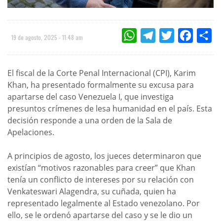
WHATSAPP
TELEGRAM
TWITTER
FACEBOO
CO
19 de agosto, 2025 - 11:48 am
El fiscal de la Corte Penal Internacional (CPI), Karim
Khan, ha presentado formalmente su excusa para
apartarse del caso Venezuela I, que investiga
presuntos crímenes de lesa humanidad en el país. Esta
decisión responde a una orden de la Sala de
Apelaciones.
A principios de agosto, los jueces determinaron que
existían “motivos razonables para creer” que Khan
tenía un conflicto de intereses por su relación con
Venkateswari Alagendra, su cuñada, quien ha
representado legalmente al Estado venezolano. Por
ello, se le ordenó apartarse del caso y se le dio un