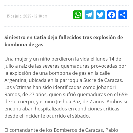
WHATSAPP
TELEGRAM
TWITTER
FACEBOO
CO
15 de julio, 2025 - 12:38 pm
Siniestro en Catia deja fallecidos tras explosión de
bombona de gas
Una mujer y un niño perdieron la vida el lunes 14 de
julio a raíz de las severas quemaduras provocadas por
la explosión de una bombona de gas en la calle
Argentina, ubicada en la parroquia Sucre de Caracas.
Las víctimas han sido identificadas como Johandri
Ramos, de 27 años, quien sufrió quemaduras en el 65%
de su cuerpo, y el niño Joshua Paz, de 7 años. Ambos se
encontraban hospitalizados en condiciones críticas
desde el incidente ocurrido el sábado.
El comandante de los Bomberos de Caracas, Pablo