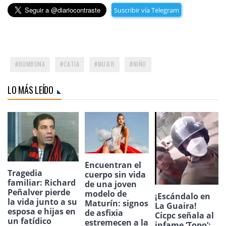
Suscribir vía Telegram
BOMBONA
CATIA
MUJER
NIÑO
LO MÁS LEÍDO
Encuentran el
Tragedia
cuerpo sin vida
familiar: Richard
de una joven
Peñalver pierde
modelo de
¡Escándalo en
la vida junto a su
Maturín: signos
La Guaira!
esposa e hijas en
de asfixia
Cicpc señala al
un fatídico
estremecen a la
infame ‘Topo’: