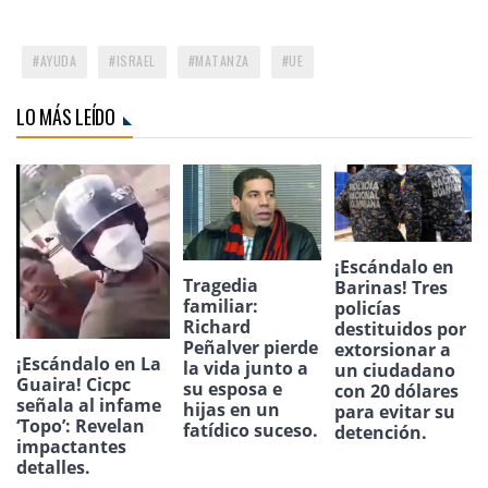
AYUDA
ISRAEL
MATANZA
UE
LO MÁS LEÍDO
¡Escándalo en
Tragedia
Barinas! Tres
familiar:
policías
Richard
destituidos por
Peñalver pierde
extorsionar a
¡Escándalo en La
la vida junto a
un ciudadano
Guaira! Cicpc
su esposa e
con 20 dólares
señala al infame
hijas en un
para evitar su
‘Topo’: Revelan
fatídico suceso.
detención.
impactantes
detalles.