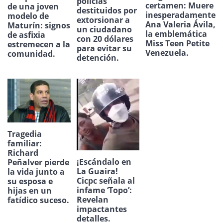
policías
certamen: Muere
de una joven
destituidos por
inesperadamente
modelo de
extorsionar a
Ana Valeria Ávila,
Maturín: signos
un ciudadano
la emblemática
de asfixia
con 20 dólares
Miss Teen Petite
estremecen a la
para evitar su
Venezuela.
comunidad.
detención.
Tragedia
familiar:
Richard
¡Escándalo en
Peñalver pierde
La Guaira!
la vida junto a
Cicpc señala al
su esposa e
infame ‘Topo’:
hijas en un
Revelan
fatídico suceso.
impactantes
detalles.