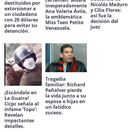
certamen: Muere
destituidos por
Nicolás Maduro
inesperadamente
extorsionar a
y Cilia Flores:
Ana Valeria Ávila,
un ciudadano
así fue la
la emblemática
con 20 dólares
decisión del
Miss Teen Petite
para evitar su
juez
Venezuela.
detención.
Tragedia
familiar: Richard
Peñalver pierde
¡Escándalo en
la vida junto a su
La Guaira!
esposa e hijas en
Cicpc señala al
un fatídico
infame ‘Topo’:
suceso.
Revelan
impactantes
detalles.