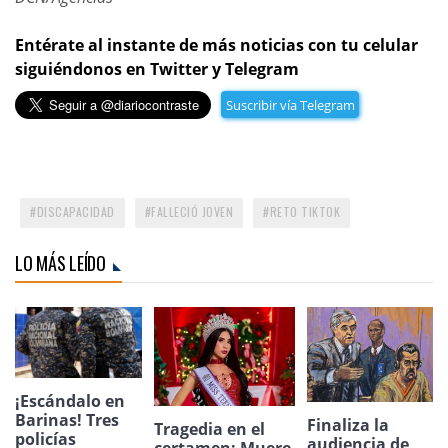
Entérate al instante de más noticias con tu celular
siguiéndonos en Twitter y Telegram
Suscribir vía Telegram
DISCAPACIDAD
FALLECIÓ JOVEN
RETO TIKTOK
LO MÁS LEÍDO
¡Escándalo en
Barinas! Tres
Finaliza la
Tragedia en el
policías
audiencia de