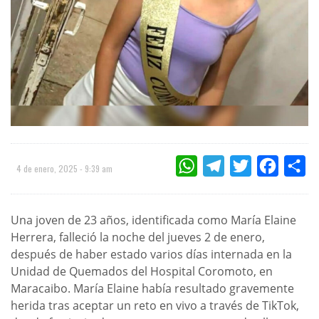
WHATSAPP
TELEGRAM
TWITTER
FACEBOO
CO
4 de enero, 2025 - 9:39 am
Una joven de 23 años, identificada como María Elaine
Herrera, falleció la noche del jueves 2 de enero,
después de haber estado varios días internada en la
Unidad de Quemados del Hospital Coromoto, en
Maracaibo. María Elaine había resultado gravemente
herida tras aceptar un reto en vivo a través de TikTok,