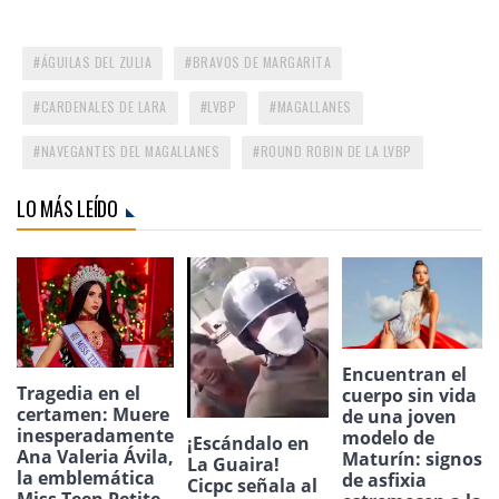
ÁGUILAS DEL ZULIA
BRAVOS DE MARGARITA
CARDENALES DE LARA
LVBP
MAGALLANES
NAVEGANTES DEL MAGALLANES
ROUND ROBIN DE LA LVBP
LO MÁS LEÍDO
Encuentran el
Tragedia en el
cuerpo sin vida
certamen: Muere
de una joven
inesperadamente
modelo de
¡Escándalo en
Ana Valeria Ávila,
Maturín: signos
La Guaira!
la emblemática
de asfixia
Cicpc señala al