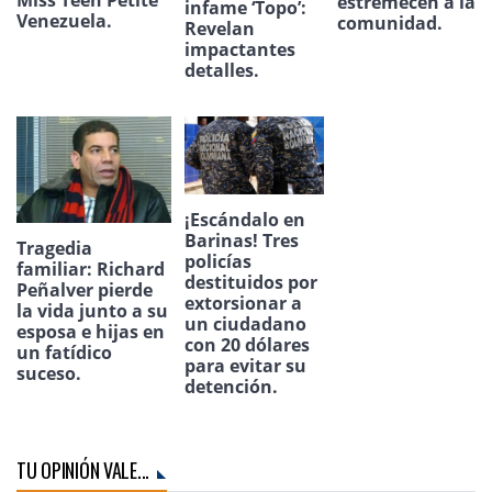
Miss Teen Petite
estremecen a la
infame ‘Topo’:
Venezuela.
comunidad.
Revelan
impactantes
detalles.
¡Escándalo en
Barinas! Tres
Tragedia
policías
familiar: Richard
destituidos por
Peñalver pierde
extorsionar a
la vida junto a su
un ciudadano
esposa e hijas en
con 20 dólares
un fatídico
para evitar su
suceso.
detención.
TU OPINIÓN VALE...