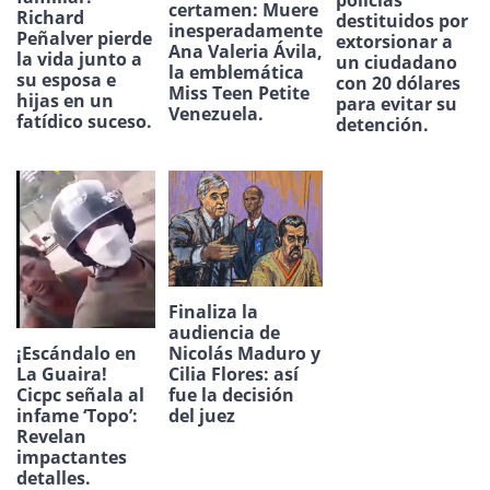
certamen: Muere
Richard
destituidos por
inesperadamente
Peñalver pierde
extorsionar a
Ana Valeria Ávila,
la vida junto a
un ciudadano
la emblemática
su esposa e
con 20 dólares
Miss Teen Petite
hijas en un
para evitar su
Venezuela.
fatídico suceso.
detención.
Finaliza la
audiencia de
¡Escándalo en
Nicolás Maduro y
La Guaira!
Cilia Flores: así
Cicpc señala al
fue la decisión
infame ‘Topo’:
del juez
Revelan
impactantes
detalles.