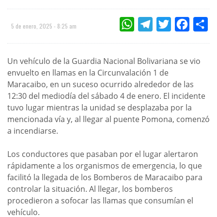
WHATSAPP
TELEGRAM
TWITTER
FACEBOO
CO
5 de enero, 2025 - 8:25 am
Un vehículo de la Guardia Nacional Bolivariana se vio
envuelto en llamas en la Circunvalación 1 de
Maracaibo, en un suceso ocurrido alrededor de las
12:30 del mediodía del sábado 4 de enero. El incidente
tuvo lugar mientras la unidad se desplazaba por la
mencionada vía y, al llegar al puente Pomona, comenzó
a incendiarse.
Los conductores que pasaban por el lugar alertaron
rápidamente a los organismos de emergencia, lo que
facilitó la llegada de los Bomberos de Maracaibo para
controlar la situación. Al llegar, los bomberos
procedieron a sofocar las llamas que consumían el
vehículo.