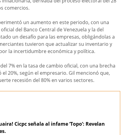
is inflacionaria, derivada del proceso electoral del 28
los comercios.
experimentó un aumento en este periodo, con una
oficial del Banco Central de Venezuela y la del
ntado un desafío para las empresas, obligándolas a
omerciantes tuvieron que actualizar su inventario y
por la incertidumbre económica y política.
el 7% en la tasa de cambio oficial, con una brecha
eró el 20%, según el empresario. Gil mencionó que,
erte recesión del 80% en varios sectores.
aira! Cicpc señala al infame ‘Topo’: Revelan
es.