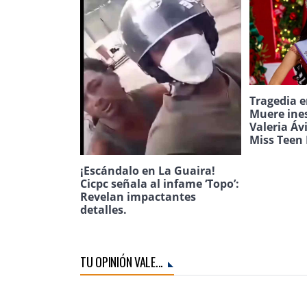
Tragedia e
Muere ine
Valeria Áv
Miss Teen 
¡Escándalo en La Guaira!
Cicpc señala al infame ‘Topo’:
Revelan impactantes
detalles.
TU OPINIÓN VALE...