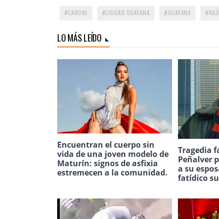
CARONI
CIUDAD GUAYANA
GUAYANA
RAÚ
LO MÁS LEÍDO
Encuentran el cuerpo sin
Tragedia f
vida de una joven modelo de
Peñalver p
Maturín: signos de asfixia
a su espos
estremecen a la comunidad.
fatídico s