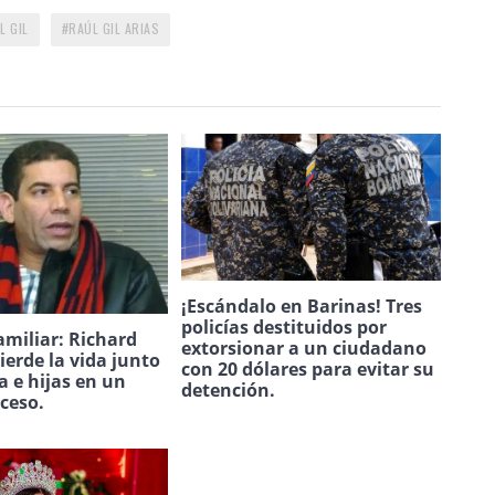
L GIL
RAÚL GIL ARIAS
¡Escándalo en Barinas! Tres
policías destituidos por
amiliar: Richard
extorsionar a un ciudadano
ierde la vida junto
con 20 dólares para evitar su
a e hijas en un
detención.
uceso.