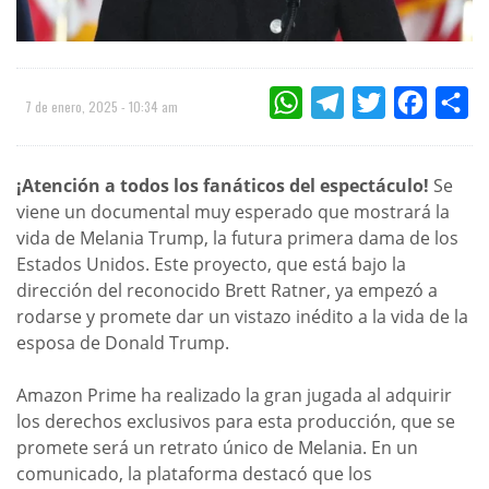
WHATSAPP
TELEGRAM
TWITTER
FACEBOO
CO
7 de enero, 2025 - 10:34 am
¡Atención a todos los fanáticos del espectáculo!
Se
viene un documental muy esperado que mostrará la
vida de Melania Trump, la futura primera dama de los
Estados Unidos. Este proyecto, que está bajo la
dirección del reconocido Brett Ratner, ya empezó a
rodarse y promete dar un vistazo inédito a la vida de la
esposa de Donald Trump.
Amazon Prime ha realizado la gran jugada al adquirir
los derechos exclusivos para esta producción, que se
promete será un retrato único de Melania. En un
comunicado, la plataforma destacó que los