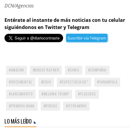
DCN/Agencias
Entérate al instante de más noticias con tu celular
siguiéndonos en Twitter y Telegram
Suscribir vía Telegram
AMAZON
BRUCE RATNER
CINES
COMPAÑIA
DOCUMENTAL
EEUU
ESPECTÁCULOS”
FARANDULA
LANZAMIENTO
MELANIA TRUMP
PLACERES
PRIMERA DAMA
RODAJE
STREAMING
LO MÁS LEÍDO