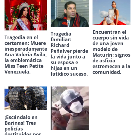
Encuentran el
Tragedia
Tragedia en el
cuerpo sin vida
familiar:
certamen: Muere
de una joven
Richard
inesperadamente
modelo de
Peñalver pierde
Ana Valeria Ávila,
Maturín: signos
la vida junto a
la emblemática
de asfixia
su esposa e
Miss Teen Petite
estremecen a la
hijas en un
Venezuela.
comunidad.
fatídico suceso.
¡Escándalo en
Barinas! Tres
policías
destituidos por