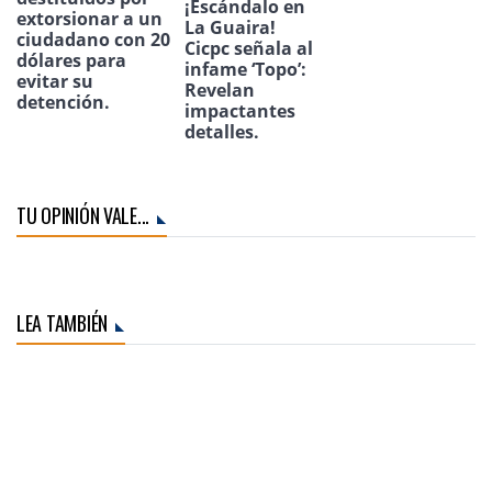
¡Escándalo en
extorsionar a un
La Guaira!
ciudadano con 20
Cicpc señala al
dólares para
infame ‘Topo’:
evitar su
Revelan
detención.
impactantes
detalles.
TU OPINIÓN VALE...
LEA TAMBIÉN