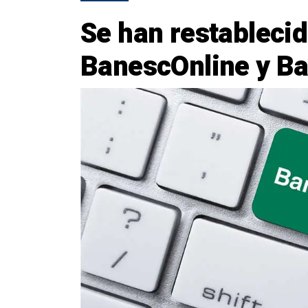
Se han restablecid
BanescOnline y B