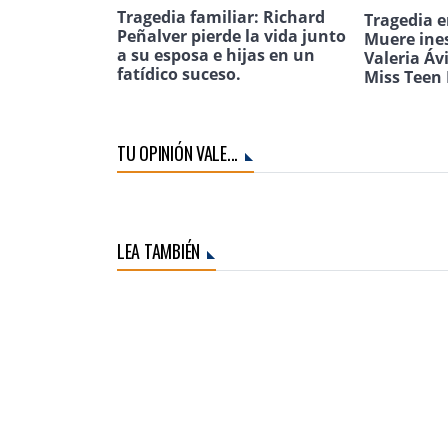
Tragedia familiar: Richard
Tragedia e
Peñalver pierde la vida junto
Muere ine
a su esposa e hijas en un
Valeria Áv
fatídico suceso.
Miss Teen 
TU OPINIÓN VALE...
LEA TAMBIÉN