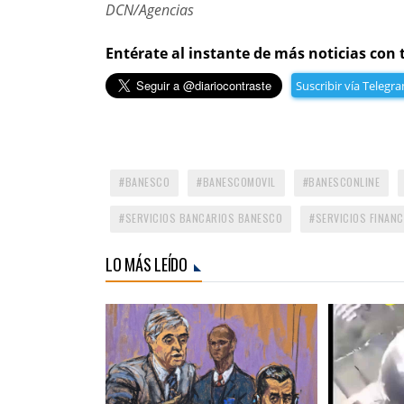
DCN/Agencias
Entérate al instante de más noticias con 
Suscribir vía Telegr
BANESCO
BANESCOMOVIL
BANESCONLINE
SERVICIOS BANCARIOS BANESCO
SERVICIOS FINANC
LO MÁS LEÍDO