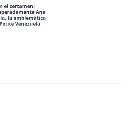
n el certamen:
speradamente Ana
ila, la emblemática
Petite Venezuela.