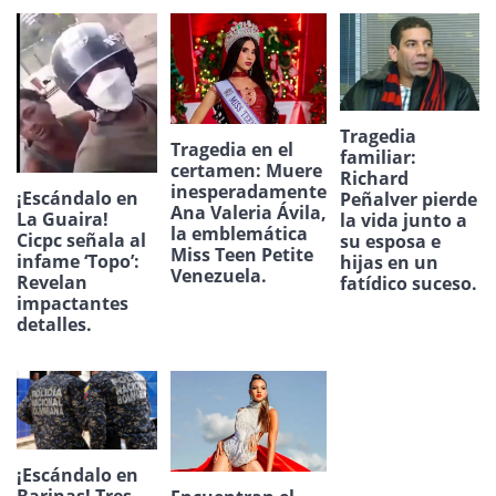
Tragedia
Tragedia en el
familiar:
certamen: Muere
Richard
inesperadamente
¡Escándalo en
Peñalver pierde
Ana Valeria Ávila,
La Guaira!
la vida junto a
la emblemática
Cicpc señala al
su esposa e
Miss Teen Petite
infame ‘Topo’:
hijas en un
Venezuela.
Revelan
fatídico suceso.
impactantes
detalles.
¡Escándalo en