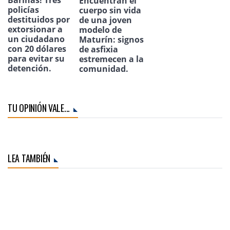
Barinas! Tres
Encuentran el
policías
cuerpo sin vida
destituidos por
de una joven
extorsionar a
modelo de
un ciudadano
Maturín: signos
con 20 dólares
de asfixia
para evitar su
estremecen a la
detención.
comunidad.
TU OPINIÓN VALE...
LEA TAMBIÉN