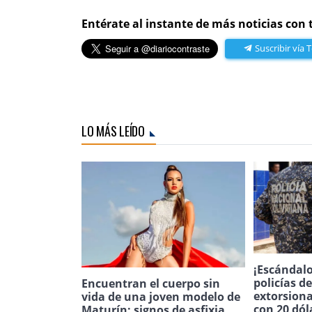
Entérate al instante de más noticias con 
Suscribir vía 
LO MÁS LEÍDO
¡Escándalo
policías d
Encuentran el cuerpo sin
extorsion
vida de una joven modelo de
con 20 dól
Maturín: signos de asfixia