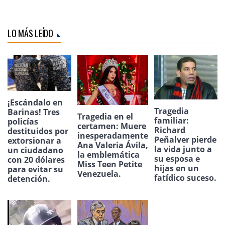
LO MÁS LEÍDO
¡Escándalo en
Tragedia
Barinas! Tres
Tragedia en el
familiar:
policías
certamen: Muere
Richard
destituidos por
inesperadamente
Peñalver pierde
extorsionar a
Ana Valeria Ávila,
la vida junto a
un ciudadano
la emblemática
su esposa e
con 20 dólares
Miss Teen Petite
hijas en un
para evitar su
Venezuela.
fatídico suceso.
detención.