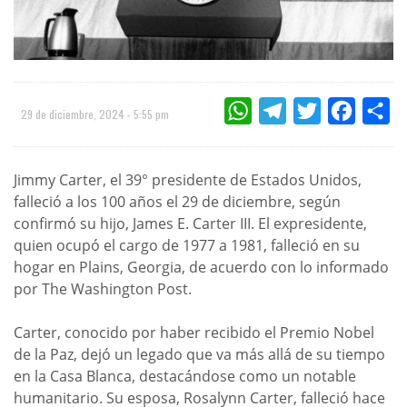
WHATSAPP
TELEGRAM
TWITTER
FACEBOO
CO
29 de diciembre, 2024 - 5:55 pm
Jimmy Carter, el 39° presidente de Estados Unidos,
falleció a los 100 años el 29 de diciembre, según
confirmó su hijo, James E. Carter III. El expresidente,
quien ocupó el cargo de 1977 a 1981, falleció en su
hogar en Plains, Georgia, de acuerdo con lo informado
por The Washington Post.
Carter, conocido por haber recibido el Premio Nobel
de la Paz, dejó un legado que va más allá de su tiempo
en la Casa Blanca, destacándose como un notable
humanitario. Su esposa, Rosalynn Carter, falleció hace