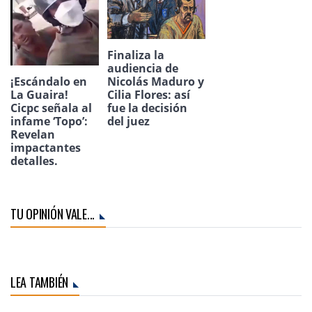
Finaliza la
audiencia de
¡Escándalo en
Nicolás Maduro y
La Guaira!
Cilia Flores: así
Cicpc señala al
fue la decisión
infame ‘Topo’:
del juez
Revelan
impactantes
detalles.
TU OPINIÓN VALE...
LEA TAMBIÉN