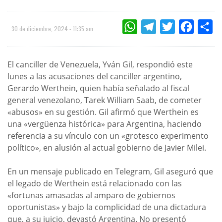
WHATSAPP
TELEGRAM
TWITTER
FACEBOO
CO
30 de diciembre, 2024 - 11:35 am
El canciller de Venezuela, Yván Gil, respondió este
lunes a las acusaciones del canciller argentino,
Gerardo Werthein, quien había señalado al fiscal
general venezolano, Tarek William Saab, de cometer
«abusos» en su gestión. Gil afirmó que Werthein es
una «vergüenza histórica» para Argentina, haciendo
referencia a su vínculo con un «grotesco experimento
político», en alusión al actual gobierno de Javier Milei.
En un mensaje publicado en Telegram, Gil aseguró que
el legado de Werthein está relacionado con las
«fortunas amasadas al amparo de gobiernos
oportunistas» y bajo la complicidad de una dictadura
que, a su juicio, devastó Argentina. No presentó