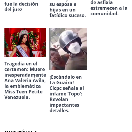
de asfixia
fue la decisión
su esposa e
estremecen a la
del juez
hijas en un
comunidad.
fatídico suceso.
Tragedia en el
certamen: Muere
inesperadamente
¡Escándalo en
Ana Valeria Ávila,
La Guaira!
la emblemática
Cicpc señala al
Miss Teen Petite
infame ‘Topo’:
Venezuela.
Revelan
impactantes
detalles.