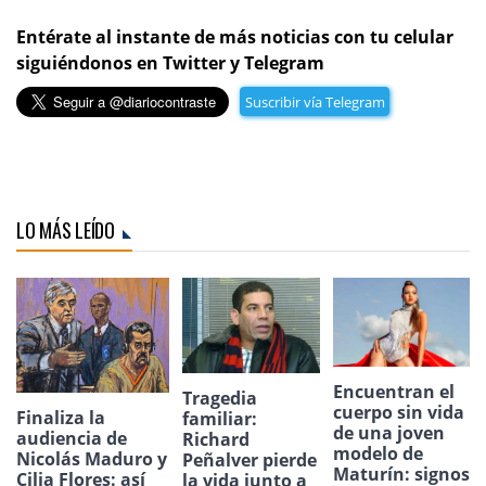
Entérate al instante de más noticias con tu celular
siguiéndonos en Twitter y Telegram
Suscribir vía Telegram
LO MÁS LEÍDO
Encuentran el
Tragedia
cuerpo sin vida
Finaliza la
familiar:
de una joven
audiencia de
Richard
modelo de
Nicolás Maduro y
Peñalver pierde
Maturín: signos
Cilia Flores: así
la vida junto a