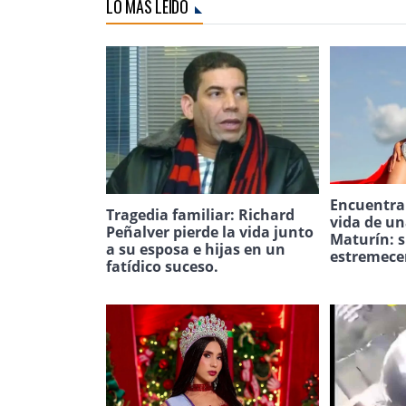
LO MÁS LEÍDO
Encuentran
Tragedia familiar: Richard
vida de u
Peñalver pierde la vida junto
Maturín: s
a su esposa e hijas en un
estremece
fatídico suceso.