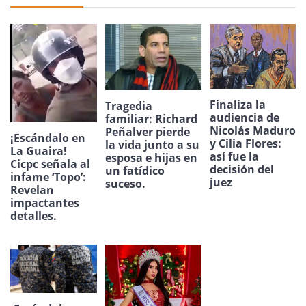
Finaliza la
Tragedia
audiencia de
familiar: Richard
Nicolás Maduro
Peñalver pierde
¡Escándalo en
y Cilia Flores:
la vida junto a su
La Guaira!
así fue la
esposa e hijas en
Cicpc señala al
decisión del
un fatídico
infame ‘Topo’:
juez
suceso.
Revelan
impactantes
detalles.