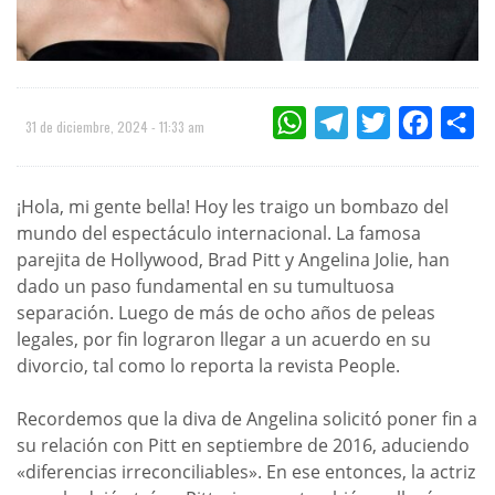
WHATSAPP
TELEGRAM
TWITTER
FACEBOO
CO
31 de diciembre, 2024 - 11:33 am
¡Hola, mi gente bella! Hoy les traigo un bombazo del
mundo del espectáculo internacional. La famosa
parejita de Hollywood, Brad Pitt y Angelina Jolie, han
dado un paso fundamental en su tumultuosa
separación. Luego de más de ocho años de peleas
legales, por fin lograron llegar a un acuerdo en su
divorcio, tal como lo reporta la revista People.
Recordemos que la diva de Angelina solicitó poner fin a
su relación con Pitt en septiembre de 2016, aduciendo
«diferencias irreconciliables». En ese entonces, la actriz