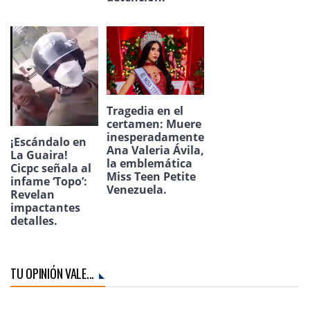
Tragedia en el
certamen: Muere
inesperadamente
¡Escándalo en
Ana Valeria Ávila,
La Guaira!
la emblemática
Cicpc señala al
Miss Teen Petite
infame ‘Topo’:
Venezuela.
Revelan
impactantes
detalles.
TU OPINIÓN VALE...