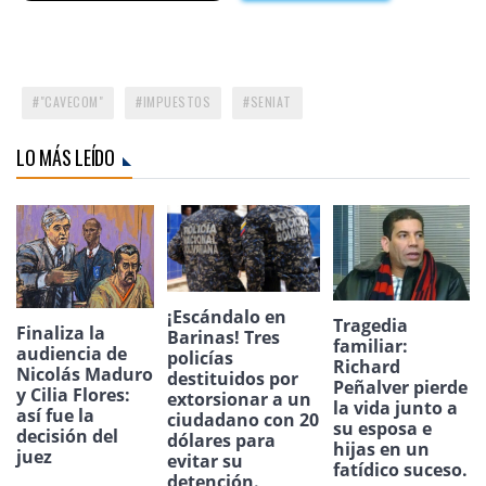
"CAVECOM"
IMPUESTOS
SENIAT
LO MÁS LEÍDO
¡Escándalo en
Tragedia
Finaliza la
Barinas! Tres
familiar:
audiencia de
policías
Richard
Nicolás Maduro
destituidos por
Peñalver pierde
y Cilia Flores:
extorsionar a un
la vida junto a
así fue la
ciudadano con 20
su esposa e
decisión del
dólares para
hijas en un
juez
evitar su
fatídico suceso.
detención.