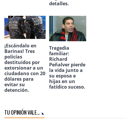
detalles.
¡Escándalo en
Tragedia
Barinas! Tres
familiar:
policías
Richard
destituidos por
Peñalver pierde
extorsionar a un
la vida junto a
ciudadano con 20
su esposa e
dólares para
hijas en un
evitar su
fatídico suceso.
detención.
TU OPINIÓN VALE...