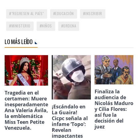
"REGRESEN AL PAÍS"
EDUCACIÓN
INSCRIBIR
MINISTERIO
NIÑOS
ORDENA
LO MÁS LEÍDO
Finaliza la
Tragedia en el
audiencia de
certamen: Muere
Nicolás Maduro
inesperadamente
¡Escándalo en
y Cilia Flores:
Ana Valeria Ávila,
La Guaira!
así fue la
la emblemática
Cicpc señala al
decisión del
Miss Teen Petite
infame ‘Topo’:
juez
Venezuela.
Revelan
impactantes