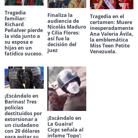
Tragedia
Finaliza la
Tragedia en el
familiar:
audiencia de
certamen: Muere
Richard
Nicolás Maduro
inesperadamente
Peñalver pierde
y Cilia Flores:
Ana Valeria Ávila,
la vida junto a
así fue la
la emblemática
su esposa e
decisión del
Miss Teen Petite
hijas en un
juez
Venezuela.
fatídico suceso.
¡Escándalo en
Barinas! Tres
policías
destituidos por
¡Escándalo en
extorsionar a
La Guaira!
un ciudadano
Cicpc señala al
con 20 dólares
infame ‘Topo’:
para evitar su