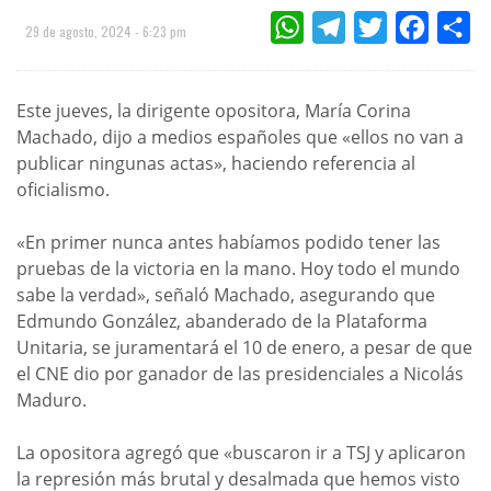
WHATSAPP
TELEGRAM
TWITTER
FACEBOO
CO
29 de agosto, 2024 - 6:23 pm
Este jueves, la dirigente opositora, María Corina
Machado, dijo a medios españoles que «ellos no van a
publicar ningunas actas», haciendo referencia al
oficialismo.
«En primer nunca antes habíamos podido tener las
pruebas de la victoria en la mano. Hoy todo el mundo
sabe la verdad», señaló Machado, asegurando que
Edmundo González, abanderado de la Plataforma
Unitaria, se juramentará el 10 de enero, a pesar de que
el CNE dio por ganador de las presidenciales a Nicolás
Maduro.
La opositora agregó que «buscaron ir a TSJ y aplicaron
la represión más brutal y desalmada que hemos visto