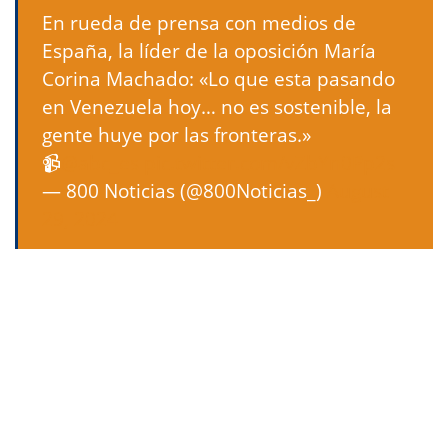
En rueda de prensa con medios de
España, la líder de la oposición María
Corina Machado: «Lo que esta pasando
en Venezuela hoy… no es sostenible, la
gente huye por las fronteras.»
📹
@abc_es
pic.twitter.com/vZbYn0Pp2s
— 800 Noticias (@800Noticias_)
August
29, 2024