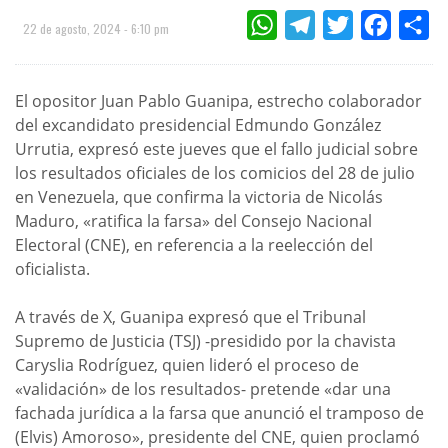
WHATSAPP
TELEGRAM
TWITTER
FACEBOO
CO
22 de agosto, 2024 - 6:10 pm
El opositor Juan Pablo Guanipa, estrecho colaborador
del excandidato presidencial Edmundo González
Urrutia, expresó este jueves que el fallo judicial sobre
los resultados oficiales de los comicios del 28 de julio
en Venezuela, que confirma la victoria de Nicolás
Maduro, «ratifica la farsa» del Consejo Nacional
Electoral (CNE), en referencia a la reelección del
oficialista.
A través de X, Guanipa expresó que el Tribunal
Supremo de Justicia (TSJ) -presidido por la chavista
Caryslia Rodríguez, quien lideró el proceso de
«validación» de los resultados- pretende «dar una
fachada jurídica a la farsa que anunció el tramposo de
(Elvis) Amoroso», presidente del CNE, quien proclamó