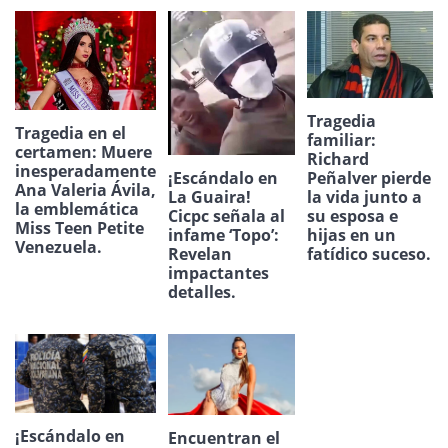
Tragedia
Tragedia en el
familiar:
certamen: Muere
Richard
inesperadamente
¡Escándalo en
Peñalver pierde
Ana Valeria Ávila,
La Guaira!
la vida junto a
la emblemática
Cicpc señala al
su esposa e
Miss Teen Petite
infame ‘Topo’:
hijas en un
Venezuela.
Revelan
fatídico suceso.
impactantes
detalles.
¡Escándalo en
Encuentran el