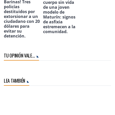
Barinas! Tres
cuerpo sin vida
policías
de una joven
destituidos por
modelo de
extorsionar a un
Maturín: signos
ciudadano con 20
de asfixia
dólares para
estremecen a la
evitar su
comunidad.
detención.
TU OPINIÓN VALE...
LEA TAMBIÉN