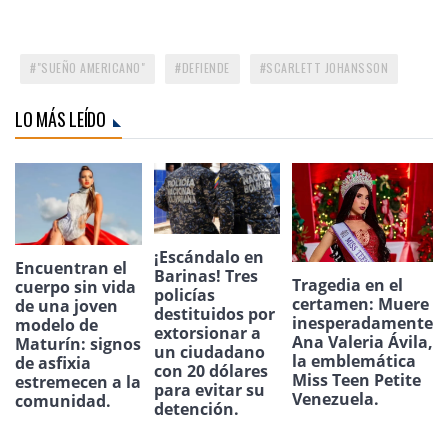
"SUEÑO AMERICANO"
DEFIENDE
SCARLETT JOHANSSON
LO MÁS LEÍDO
¡Escándalo en
Encuentran el
Barinas! Tres
Tragedia en el
cuerpo sin vida
policías
certamen: Muere
de una joven
destituidos por
inesperadamente
modelo de
extorsionar a
Ana Valeria Ávila,
Maturín: signos
un ciudadano
la emblemática
de asfixia
con 20 dólares
Miss Teen Petite
estremecen a la
para evitar su
Venezuela.
comunidad.
detención.