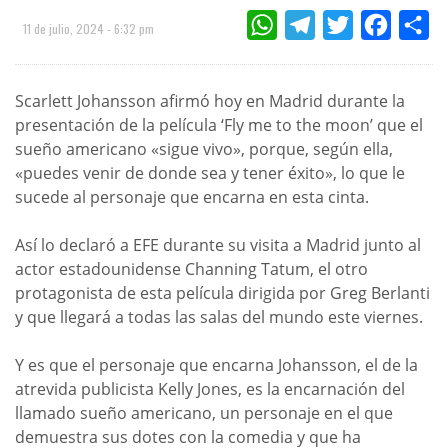
WHATSAPP
TELEGRAM
TWITTER
FACEBOO
CO
11 de julio, 2024 - 6:32 pm
Scarlett Johansson afirmó hoy en Madrid durante la
presentación de la película ‘Fly me to the moon’ que el
sueño americano «sigue vivo», porque, según ella,
«puedes venir de donde sea y tener éxito», lo que le
sucede al personaje que encarna en esta cinta.
Así lo declaró a EFE durante su visita a Madrid junto al
actor estadounidense Channing Tatum, el otro
protagonista de esta película dirigida por Greg Berlanti
y que llegará a todas las salas del mundo este viernes.
Y es que el personaje que encarna Johansson, el de la
atrevida publicista Kelly Jones, es la encarnación del
llamado sueño americano, un personaje en el que
demuestra sus dotes con la comedia y que ha