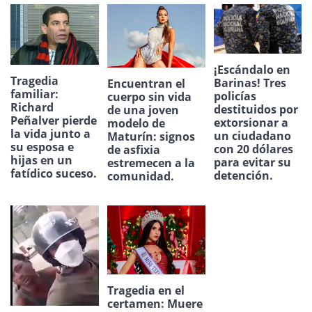
¡Escándalo en
Tragedia
Barinas! Tres
Encuentran el
familiar:
policías
cuerpo sin vida
Richard
destituidos por
de una joven
Peñalver pierde
extorsionar a
modelo de
la vida junto a
un ciudadano
Maturín: signos
su esposa e
con 20 dólares
de asfixia
hijas en un
para evitar su
estremecen a la
fatídico suceso.
detención.
comunidad.
Tragedia en el
certamen: Muere