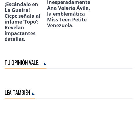
inesperadamente
¡Escándalo en
Ana Valeria Ávila,
La Guaira!
la emblemática
Cicpc señala al
Miss Teen Petite
infame ‘Topo’:
Venezuela.
Revelan
impactantes
detalles.
TU OPINIÓN VALE...
LEA TAMBIÉN