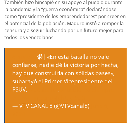
También hizo hincapié en su apoyo al pueblo durante
la pandemia y la “guerra económica” declarándose
como “presidente de los emprendedores” por creer en
el potencial de la población. Maduro instó a romper la
censura y a seguir luchando por un futuro mejor para
todos los venezolanos.
#EnVideo
📹| «En esta batalla no vale
confiarse, nadie dé la victoria por hecha,
hay que construirla con sólidas bases»,
subarayó el Primer Vicepresidente del
PSUV,
@dcabellor
.
#PuebloLealSiempre
pic.twitter.com/sJphGkF6qO
— VTV CANAL 8 (@VTVcanal8)
June 6,
2024