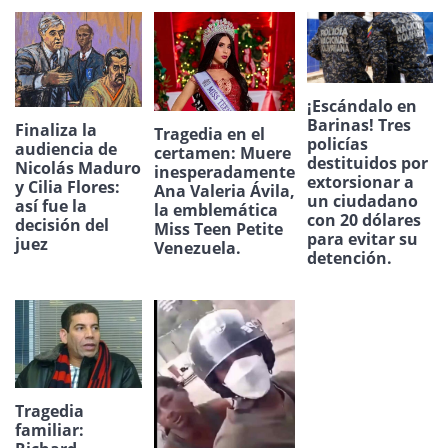
¡Escándalo en
Barinas! Tres
Finaliza la
Tragedia en el
policías
audiencia de
certamen: Muere
destituidos por
Nicolás Maduro
inesperadamente
extorsionar a
y Cilia Flores:
Ana Valeria Ávila,
un ciudadano
así fue la
la emblemática
con 20 dólares
decisión del
Miss Teen Petite
para evitar su
juez
Venezuela.
detención.
Tragedia
familiar: