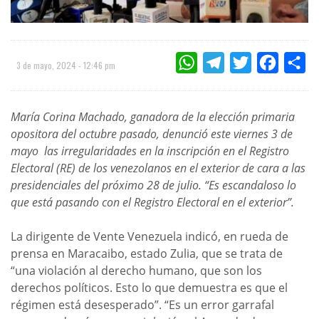
WHATSAPP
TELEGRAM
TWITTER
FACEBOO
CO
3 de mayo, 2024 - 12:46 pm
María Corina Machado, ganadora de la elección primaria
opositora del octubre pasado, denunció este viernes 3 de
mayo las irregularidades en la inscripción en el Registro
Electoral (RE) de los venezolanos en el exterior de cara a las
presidenciales del próximo 28 de julio. “Es escandaloso lo
que está pasando con el Registro Electoral en el exterior”.
La dirigente de Vente Venezuela indicó, en rueda de
prensa en Maracaibo, estado Zulia, que se trata de
“una violación al derecho humano, que son los
derechos políticos. Esto lo que demuestra es que el
régimen está desesperado”. “Es un error garrafal