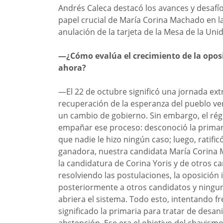
Andrés Caleca destacó los avances y desafío
papel crucial de María Corina Machado en l
anulación de la tarjeta de la Mesa de la Un
—¿Cómo evalúa el crecimiento de la oposi
ahora?
—El 22 de octubre significó una jornada ex
recuperación de la esperanza del pueblo ven
un cambio de gobierno. Sin embargo, el ré
empañar ese proceso: desconoció la primar
que nadie le hizo ningún caso; luego, ratific
ganadora, nuestra candidata María Corina 
la candidatura de Corina Yoris y de otros 
resolviendo las postulaciones, la oposición i
posteriormente a otros candidatos y ningun
abriera el sistema. Todo esto, intentando f
significado la primaria para tratar de desan
abstención. Ese era el objetivo del chavism