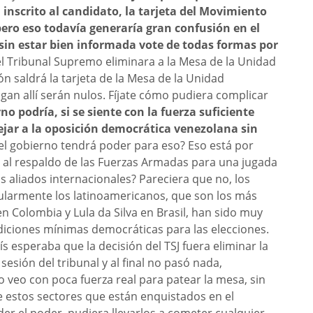
inscrito al candidato, la tarjeta del Movimiento
ero eso todavía generaría gran confusión en el
 sin estar bien informada vote de todas formas por
 Tribunal Supremo eliminara a la Mesa de la Unidad
n saldrá la tarjeta de la Mesa de la Unidad
an allí serán nulos. Fíjate cómo pudiera complicar
rno podría, si se siente con la fuerza suficiente
dejar a la oposición democrática venezolana sin
el gobierno tendrá poder para eso? Eso está por
 al respaldo de las Fuerzas Armadas para una jugada
s aliados internacionales? Pareciera que no, los
cularmente los latinoamericanos, que son los más
 Colombia y Lula da Silva en Brasil, han sido muy
iciones mínimas democráticas para las elecciones.
 esperaba que la decisión del TSJ fuera eliminar la
sesión del tribunal y al final no pasó nada,
o veo con poca fuerza real para patear la mesa, sin
 estos sectores que están enquistados en el
der el poder, pudiera llevarlos a cometer cualquier