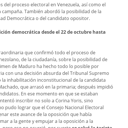
s del proceso electoral en Venezuela, así como el
a campaña. También abordó la posibilidad de la
idad Democrática o del candidato opositor.
ción democrática desde el 22 de octubre hasta
traordinaria que confirmó todo el proceso de
ezolano, de la ciudadanía, sobre la posibilidad de
gimen de Maduro ha hecho todo lo posible por
ia con una decisión absurda del Tribunal Supremo
ó la inhabilitación inconstitucional de la candidata
Machado, que arrasó en la primaria; después impidió
candidatos. En ese momento en que se estaban
ntentó inscribir no solo a Corina Yoris, sino
o pudo lograr que el Consejo Nacional Electoral
renar este avance de la oposición que había
imar a la gente y empujar a la oposición a la
o, pero eso no ocurrió, por suerte
se salvó la tarjeta