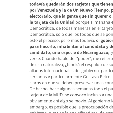
todavía quedarán dos tarjetas que tienen 
por Venezuela y la de Un Nuevo Tiempo, p
electorado, que la gente que sin querer o
la tarjeta de la Unidad
porque si mañana el
Democrática, de todas maneras en el tarjetó
Democrática, solo que los todos que se pong
esto el proceso, pero más todavía,
el gobie
para hacerlo, inhabilitar al candidato y 
candidato, una especie de Nicaraguazo;
¿
verse. Cuando hablo de “poder”, me refiero
de esa naturaleza, ¿tendrá el respaldo de su
aliados internacionales del gobierno, parti
cercanos y particularmente Gustavo Petro en
claros en que se deben preservar unas cond
De hecho, hace algunas semanas todo el país
tarjeta de la MUD, se convocó incluso a una 
obviamente ahí algo se movió. Al gobierno l
embargo, es posible que la preocupación de
gobierno, que ven la posibilidad real de per