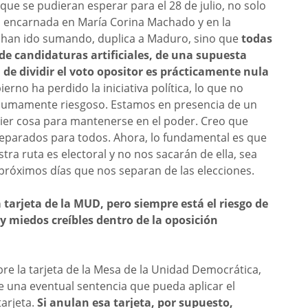
que se pudieran esperar para el 28 de julio, no solo
, encarnada en María Corina Machado y en la
e han ido sumando, duplica a Maduro, sino que
todas
de candidaturas artificiales, de una supuesta
de dividir el voto opositor es prácticamente nula
rno ha perdido la iniciativa política, lo que no
o sumamente riesgoso. Estamos en presencia de un
uier cosa para mantenerse en el poder. Creo que
reparados para todos. Ahora, lo fundamental es que
a ruta es electoral y no nos sacarán de ella, sea
próximos días que nos separan de las elecciones.
tarjeta de la MUD, pero siempre está el riesgo de
y miedos creíbles dentro de la oposición
e la tarjeta de la Mesa de la Unidad Democrática,
 una eventual sentencia que pueda aplicar el
arjeta.
Si anulan esa tarjeta, por supuesto,