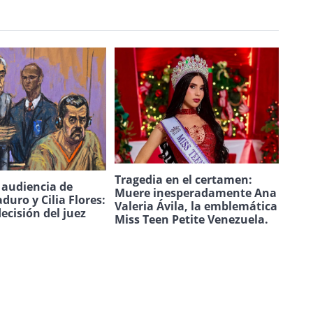
Tragedia en el certamen:
a audiencia de
Muere inesperadamente Ana
duro y Cilia Flores:
Valeria Ávila, la emblemática
decisión del juez
Miss Teen Petite Venezuela.