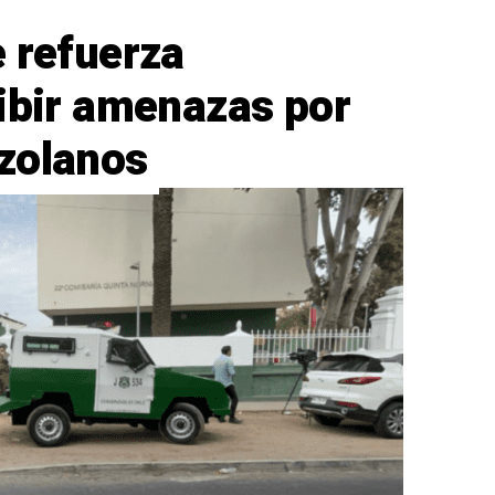
e refuerza
cibir amenazas por
zolanos