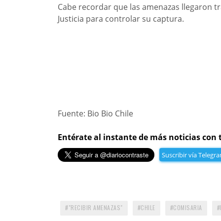
Cabe recordar que las amenazas llegaron tra
Justicia para controlar su captura.
Fuente: Bio Bio Chile
Entérate al instante de más noticias con 
Suscribir vía Telegr
"RECIBIR AMENAZAS"
CHILE
COMISARIA