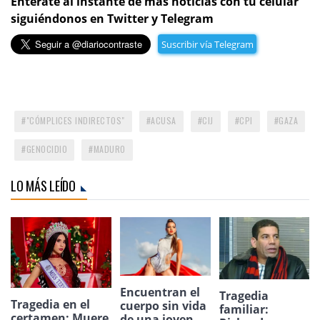
Entérate al instante de más noticias con tu celular
siguiéndonos en Twitter y Telegram
Suscribir vía Telegram
"CÓMPLICES INDIRECTOS"
ACUSA
CIJ
CPI
GAZA
GENOCIDIO
MADURO
LO MÁS LEÍDO
Encuentran el
Tragedia
Tragedia en el
cuerpo sin vida
familiar:
certamen: Muere
de una joven