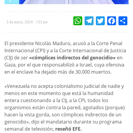
WHATSAPP
TELEGRAM
TWITTER
FACEBOO
CO
5 de marzo, 2024 - 7:53 pm
El presidente Nicolás Maduro, acusó a la Corte Penal
Internacional (CPI) y a la Corte Internacional de Justicia
(CIJ) de ser
«cómplices indirectos del genocidio»
en
Gaza, por el que responsabilizó a Israel, cuya ofensiva
en el enclave ha dejado más de 30.000 muertos.
«Venezuela no acepta colonialismo judicial de nadie y
menos en este momento que está la humanidad
entera cuestionando a la CIJ, a la CPI, todos los
organismos están contra la pared, agotados (porque)
hacen la vista gorda, son cómplices indirectos de un
genocidio», dijo el mandatario durante su programa
semanal de televisión,
reseñó EFE.