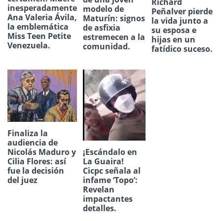
Richard
inesperadamente
modelo de
Peñalver pierde
Ana Valeria Ávila,
Maturín: signos
la vida junto a
la emblemática
de asfixia
su esposa e
Miss Teen Petite
estremecen a la
hijas en un
Venezuela.
comunidad.
fatídico suceso.
Finaliza la
audiencia de
Nicolás Maduro y
¡Escándalo en
Cilia Flores: así
La Guaira!
fue la decisión
Cicpc señala al
del juez
infame ‘Topo’:
Revelan
impactantes
detalles.