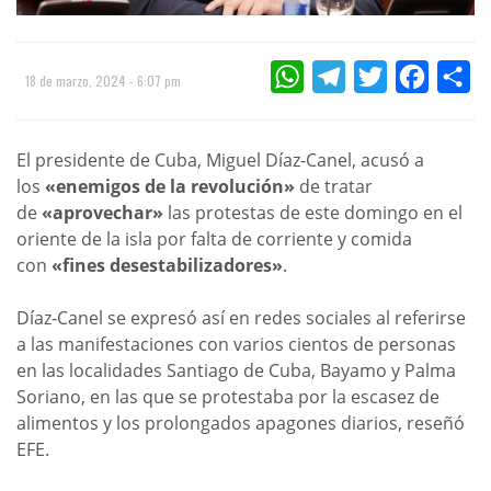
WHATSAPP
TELEGRAM
TWITTER
FACEBOO
CO
18 de marzo, 2024 - 6:07 pm
El presidente de Cuba, Miguel Díaz-Canel, acusó a
los
«enemigos de la revolución»
de tratar
de
«aprovechar»
las protestas de este domingo en el
oriente de la isla por falta de corriente y comida
con
«fines desestabilizadores»
.
Díaz-Canel se expresó así en redes sociales al referirse
a las manifestaciones con varios cientos de personas
en las localidades Santiago de Cuba, Bayamo y Palma
Soriano, en las que se protestaba por la escasez de
alimentos y los prolongados apagones diarios, reseñó
EFE.