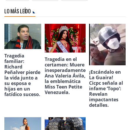
LO MÁS LEÍDO
Tragedia
Tragedia en el
familiar:
certamen: Muere
Richard
inesperadamente
¡Escándalo en
Peñalver pierde
Ana Valeria Ávila,
La Guaira!
la vida junto a
la emblemática
Cicpc señala al
su esposa e
Miss Teen Petite
infame ‘Topo’:
hijas en un
Venezuela.
Revelan
fatídico suceso.
impactantes
detalles.